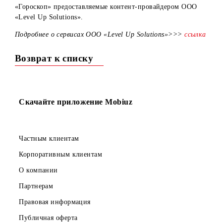
Уважаемые абоненты! Сообщаем, что с 1 апреля 2025 год
повышается стоимость контент-услуг «Новости футбола»
«Гороскоп» предоставляемые контент-провайдером ООО
«Level Up Solutions».
Подробнее о сервисах ООО «Level Up Solutions»>>>
ссыл
Возврат к списку
Скачайте приложение Mobiuz
Частным клиентам
Корпоративным клиентам
О компании