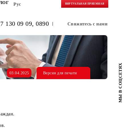
НЕРАМ
БЛОГ
Рус
ВИРТУАЛЬНАЯ 
(+998) 97 130 09 09
, 0890
Свяжитес
03.04.2025
Версия для печати
алоимущих граждан.