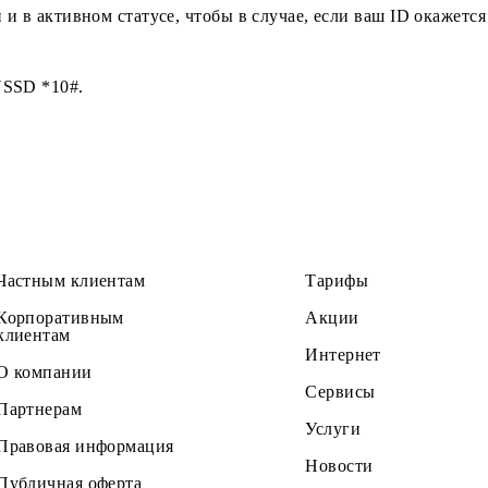
па сети и в активном статусе, чтобы в случае, если в
ерез USSD *10#.
Частным клиентам
Тарифы
Корпоративным
Акции
клиентам
Интернет
О компании