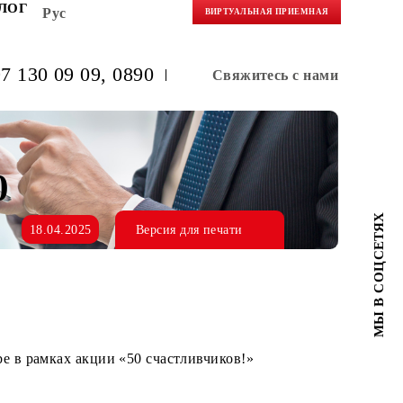
НЕРАМ
БЛОГ
Рус
ВИРТУАЛЬНАЯ 
(+998) 97 130 09 09
, 0890
Свяжитес
и «50
18.04.2025
Версия для печати
am и YouTube в рамках акции «50 счастливчиков!»