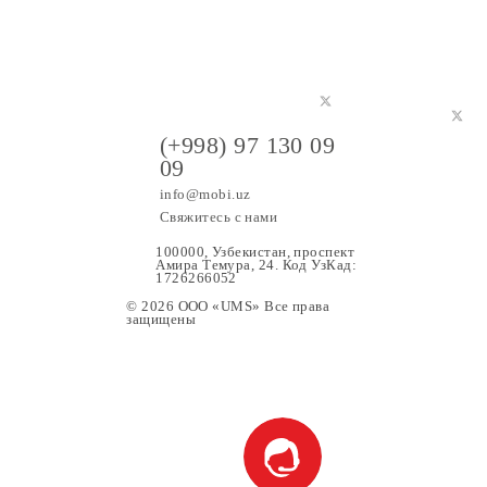
(+998) 97 130 09
09
info@mobi.uz
Свяжитесь с нами
100000, Узбекистан, проспе
Амира Темура, 24. Код УзК
1726266052
© 2026 OOO «UMS» Все права
защищены
ание