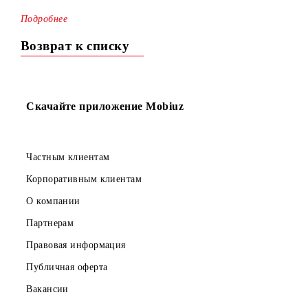
Рады сообщить, что акция «Qo‘shimcha!» продлевается
д
31 марта 2026 года включительно
.
Подробн
ее
Возврат к списку
Скачайте приложение Mobiuz
Частным клиентам
Корпоративным клиентам
О компании
Партнерам
Правовая информация