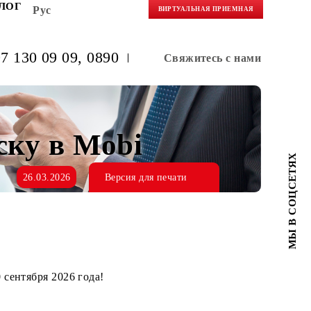
НЕРАМ
БЛОГ
Рус
ВИРТУАЛЬНАЯ 
(+998) 97 130 09 09
, 0890
Свяжитес
одписку в Mobi
26.03.2026
Версия для печати
ается до 30 сентября 2026 года!