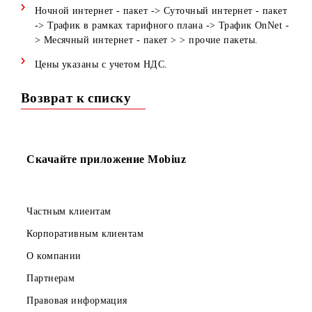
Приоритет расходования трафика при наличии более
одного типа пакета у абонента: Суточный интернет –
пакет - > Трафик в рамках ТП - > трафик в рамках
услуги OnNet->месячный интернет пакет > прочие
пакеты
Приоритет использования интернет пакетов в период 
00:00 до 8:00:
Ночной интернет - пакет -> Суточный интернет - пак
-> Трафик в рамках тарифного плана -> Трафик OnNet
> Месячный интернет - пакет > > прочие пакеты.
Цены указаны с учетом НДС.
Возврат к списку