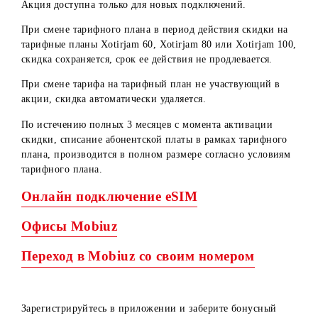
Акция «Безлимитное общение за полцены!»
Новым абонентам, подключившимся на тарифные планы
Xotirjam 60, Xotirjam 80 или Xotirjam 100, предоставляет
50% скидка на абонентскую плату на 3 месяца.
Период действия акции: С 13.01.2025г. по 28.02.2025г.
(включительно).
Акция доступна только для новых подключений.
При смене тарифного плана в период действия скидки н
тарифные планы Xotirjam 60, Xotirjam 80 или Xotirjam 1
скидка сохраняется, срок ее действия не продлевается.
При смене тарифа на тарифный план не участвующий в
акции, скидка автоматически удаляется.
По истечению полных 3 месяцев с момента активации
скидки, списание абонентской платы в рамках тарифног
плана, производится в полном размере согласно условия