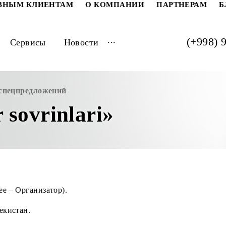
РАТИВНЫМ КЛИЕНТАМ
О КОМПАНИИ
ПАРТ
...
луги
Сервисы
Новости
док и спецпредложений
or sovrinlari»
 (далее – Организатор).