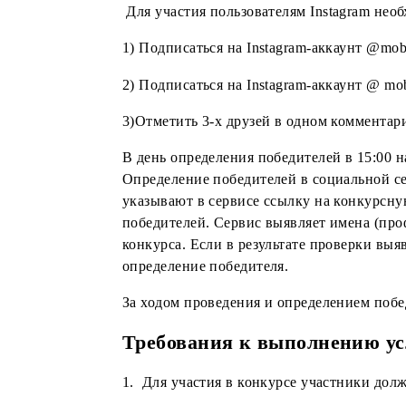
1) Подписаться на Telegram-кан
https://t.me/MyMobiuz
;
https://t.me/olympic_mobiuz
;
https://t.me/mobiuzapps
.
В день определения победителей в 
Условия для Instagram:
Администраторы аккаунта @mobiuz.u
условий и ссылкой на сайт
www.mob
Для участия пользователям Instagra
1) Подписаться на Instagram-аккаунт