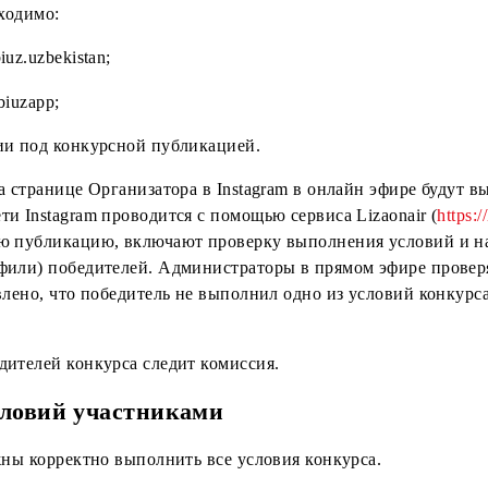
алы:
16:00 в Telegram будут выявлены случайные победител
zbekistan в социальной сети Instagram размещают кон
i.uz
для ознакомления с подробными условиями.
m необходимо:
 @mobiuz.uzbekistan;