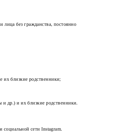
ния денежных средств на банковский счет
на момент выплаты.
менены другими призами. Приз выдается в собственных
ных в п.7.
.
е граждане и лица без гражданства, постоянно