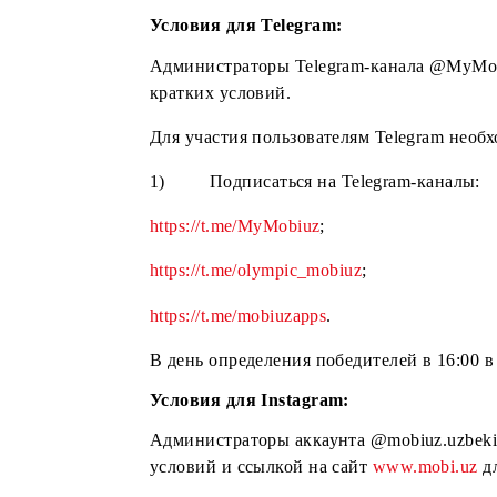
Физические лица, не достигшие к
Физические лица, постоянно не 
Физические лица – работники Ор
Физические лица, заключившие с
Коммерческие представители Орга
Описание и условия конк
Конкурс «Bahor sovrinlari» проводи
Условия для Telegram:
Администраторы Telegram-канала @
кратких условий.
Для участия пользователям Telegram