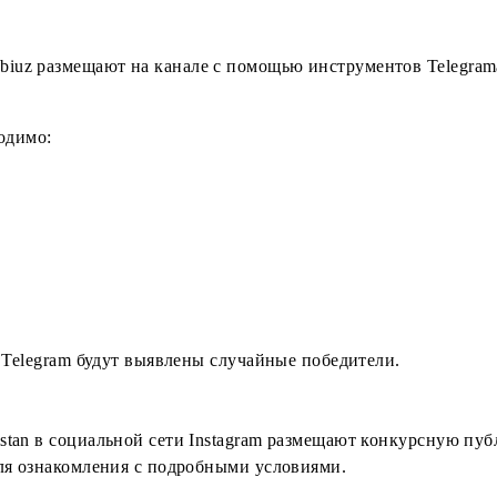
 моменту участия в розыгрыше 18 лет;
проживающие на территории Республики Узбекистан;
ганизатора, имеющие трудовые отношения на период ак
 Организатором договора ГПХ, а также их близкие род
низатора и их работники (дилеры, поверенные дилеров
урса, порядок выявления победителе
тся на официальных ресурсах Организатора в мессенджер
MyMobiuz размещают на канале c помощью инструмен
 необходимо: