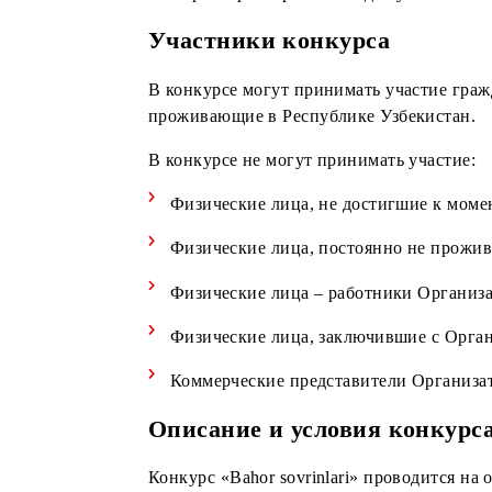
*Денежные выигрыши выдаются Побе
Победителя, с удержанием налогов 
**Призы (смарт-браслет Xiaomi) не
офисах Организатора, после предст
Все призы разыгрываются для участн
Участники конкурса
В конкурсе могут принимать участи
проживающие в Республике Узбекис
В конкурсе не могут принимать учас