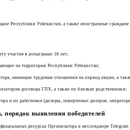
дителям в безналичной форме посредством перечисле
в соответствии с действующим законодательством РУз 
 выдаются в денежном эквиваленте и не могут быть за
авления и оформления необходимых документов, указан
иков конкурса по всей стране, без деления на регионы
е граждане Республики Узбекистан, а также иностранны
тан.
тие: