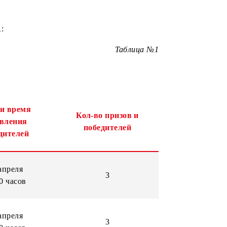
 таблицей №1:
Таблица №1
Дата и время
Кол-во призов и
выявления
победителей
победителей
22 апреля
3
16:00 часов