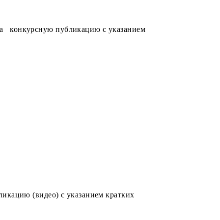
ции, а также их близкие родственники;
ственники;
, операторы и др.) и их близкие родственники.
й
е Telegram и социальной сети Instagram.
тов Telegramа конкурсную публикацию с указанием