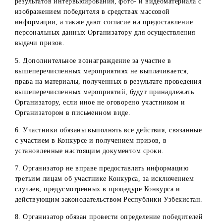
13. Организатор оставляет за собой право отказать
Победителю в предоставлении денежного выигрыша, в
случае невыполнения Победителем всех требований и
условий, предусмотренных Порядком получения призов.
14. Организатор не несет ответственности:
невозможность участников ознакомиться со списком
победителей, размещенным на официальных ресурсах
компании в социальных сетях;
неполучение/несвоевременное получение сведений/
документов, необходимых для получения Призов, по
вине самих участников или по иным причинам;
неисполнение (несвоевременное исполнение)
участниками конкурса обязанностей, предусмотренны
Порядком получения призов;
неполучение Победителями конкурса Призов, в случа
не востребования их или отказа от них;