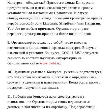
невозможность выполнить свои обязательства по
вручению Победителям призов по вине самого
победителя, третьих лиц и/или обстоятельств форс-
мажор.
15. В случаях отказа выдачи призов или аннулирования
результатов конкурса Победителя денежный выигрыш
остаются в собственности Организатора и не
разыгрывается повторно.
Прочие условия:
1. Организатор не несет ответственности за действия
онлайн-сервисов Lizaonair, Simpliers по выявлению
случайных победителей. Отказ от ответственности
распространяется в том числе на все процессы, связанные
работоспособностью Lizaonair, Simpliers.
2. Все действия, которые совершаются с устройства