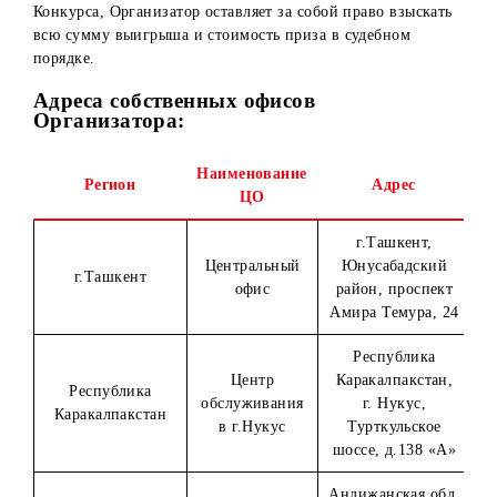
7. До получения призов Победителю Конкурса необходи
обратиться лично в один из собственных офисов
Организатора и предоставить:
Оригинал паспорта гражданина РУз (для граждан РУз
национальный паспорт и вид на жительство (для
иностранных граждан), удостоверение лица без
гражданства (для лиц без гражданства) или
идентификационную ID карту.
ПИНФЛ.
Скан/скрин, подтверждающий выполнение условий
Конкурса.
Реквизиты банковского счета.
Расписку о согласии на зачисление на банковский сче
Победителя денежного выигрыша с удержанием НДФ
Сведения о близких родственниках.