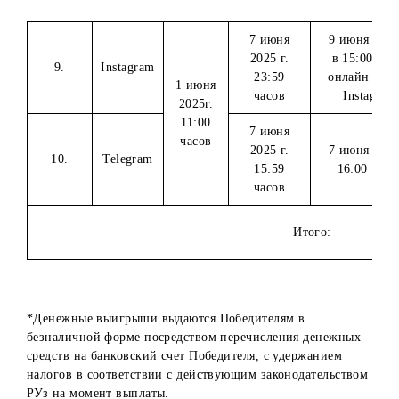
7 мая
11 мая
13 ма
7.
Instagram
2025г.
2025 г.
в 15
11:00
23:59
онла
8.
YouTube
часов
часов
Instag
7 июня
9 июн
2025 г.
в 15
9.
Instagram
23:59
онла
1 июня
часов
In
2025г.
11:00
7 июня
часов
2025 г.
7 июн
10.
Telegram
15:59
16:
часов
Итого: