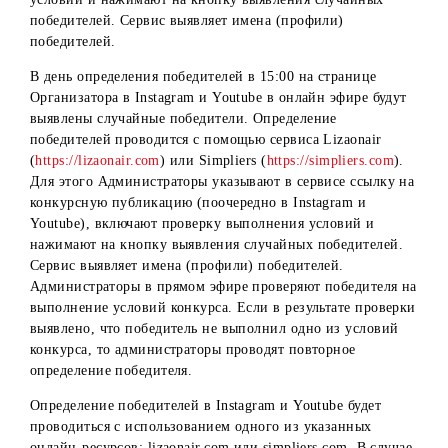
2. В качестве приза указываются денежные призы.
3. Организатор указывает количество призов, аудиторию
участников, участвующие каналы, дату завершения.
4. В назначенную дату Telegram случайным образом
определяет победителей из числа пользователей, которы
соответствуют заданным критериям.
5. Организатор связывается с Победителем через
официальный профиль компании в Telegram
t.me/mobiuzchatbot
для подробного информирования о
получение денежных призов.
Определение победителей в Instagram и Youtube
проводится с помощью сервиса Lizaonair
(
https://lizaonair.com
) или Simpliers (
https://simpliers.com
)
Для этого Администраторы указывают в сервисе ссылку 
конкурсную публикацию, включают проверку выполнен
условий и нажимают на кнопку выявления случайных