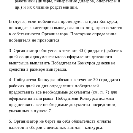
времени, участник лишается права на получение приза.
Информация о сервисах Lizaonair и
Simpliers
Lizaonair, Simpliers – онлайн-сервисы по автоматическом
выявлению случайных (рандомных) победителей в
Instagram, Youtube и др. Организатор не имеет никакого
отношения к Lizaonair, Simpliers сервера и технические
возможности которых находятся на территории третьих
стран.
Порядок, сроки, места и условия получения призов
1. На получение призов конкурса может претендовать
только физическое лицо – Победитель Конкурса.
2. Не могут претендовать на получение призов Конкурса
Физические лица, не достигшие к моменту участия в
розыгрыше 18 лет;