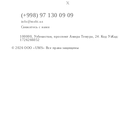
Конкурса – обладателей Призового фонда Конкурса и
предоставить им призы, согласно условиям и срокам,
установленным настоящими Правилами. В случае
обнаружения до или в ходе проведения розыгрыша приз
неработоспособности Lizaonair, Simpliers и/или Instagram
Youtube по любым причинам, Организатор вправе
перенести розыгрыш призов на более поздний срок.
9. Организатор оставляет за собой право вносить
изменения и дополнения в правила конкурса. В случае
изменений в условиях Конкурса, ООО “UMS” обязуется
разместить соответствующую информацию на
официальном сайте
www.mobi.uz
.
10. Принимая участие в Конкурсе, участник подтверждае
что полностью ознакомлен и согласен с определениями,
сроками, условиями и примечаниями Конкурса, а также 
порядком получения выигрыша.
11. Победители Конкурса дают свое согласие на