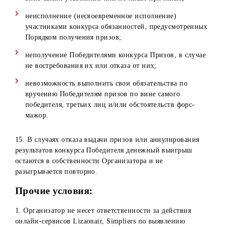
Отказ/не предоставление необходимых документов,
перечисленных в п. 7 настоящих Правил;
Выявление сведений о предоставлении со стороны
Победителя ложной информации в документах,
перечисленных в п. 7 настоящих Правил.
Выявление комментариев, содержащие грубые
выражения, нецензурную лексику, гневные
высказывания, оскорбления и т.д.
В случае аннулирования результатов Конкурса, денежны
выигрыш и приз остается в собственности Организатора
не разыгрывается повторно.
9. При оформлении/получении Приза Победитель
обязуется подписать все необходимые документы
(связанные с процессом оформления/получения Приза), 
будет указана личная информация Победителя и полная
информация о Призе.