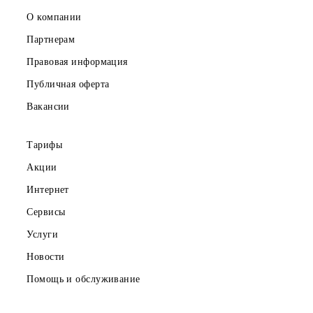
персональных данных Организатору для осуществления
выдачи призов.
5. Дополнительное вознаграждение за участие в
вышеперечисленных мероприятиях не выплачивается,
права на материалы, полученных в результате проведени
вышеперечисленных мероприятий, будут принадлежать
Организатору, если иное не оговорено участником и
Организатором в письменном виде.
6. Участники обязаны выполнять все действия, связанны
с участием в Конкурсе и получением призов, в
установленные настоящим документом сроки.
7. Организатор не вправе предоставлять информацию
третьим лицам об участнике Конкурса, за исключением
случаев, предусмотренных в процедуре Конкурса и
действующим законодательством Республики Узбекистан
8. Организатор обязан провести определение победителе