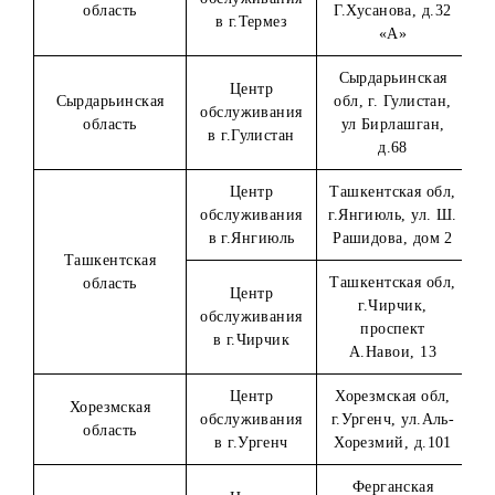
Центр
Андижанская
г. Андижан, ул
обслуживания
область
Бобуршох, д.1
в г.Андижан
«В»
Бухарская обл г
Центр
Бухара, ул. Хоф
Бухарская область
обслуживания
Тониш Бухорий
в г.Бухаре
д.10
Центр
Джизакская обл 
Джизакская
обслуживания
Джизак, ул.
область
в г.Джизаке
Ш.Рашидова
Кашкадарьинск
Центр
обл, г. Карши, у
обслуживания
Узбекистанская
в г.Карши
д.221
Кашкадарьинск
Кашкадарьинская