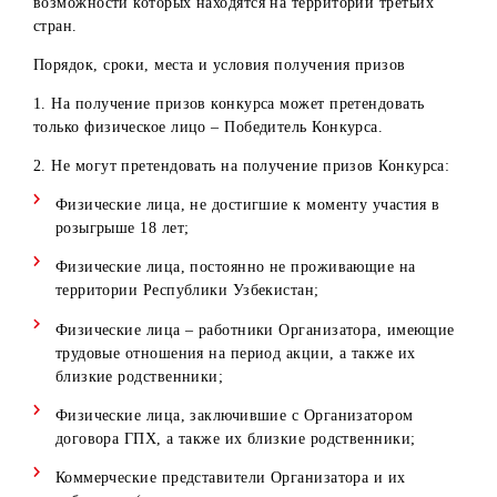
6. Не допускаются в Конкурсе комментарии, содержащие
грубые выражения, нецензурную лексику, гневные
высказывания, оскорбления и т.д.
7. Комментарии к Конкурсу в Youtube могут оставлять
только пользователи, у которых в профиле указаны
фамилия и имя. Участие в конкурсе пользователей, не
соответствующих данному требованию, не допускается.
8. Администраторы аккаунтов Организатора в социальн
сетях вправе отстранять от участия в Конкурсе участнико
при выявлении случаев мошенничества (указание
аккаунтов знаменитостей, юридических лиц, попытки
многократного участия в Конкурсе посредством схожих
(одинаковых) аккаунтов, использование фейковых
аккаунтов и т.д.).
9. Победитель конкурса не может изменять свое имя
пользователя в профиле (никнэйм) до момента получени
приза. В случае изменения имени пользователя до этого