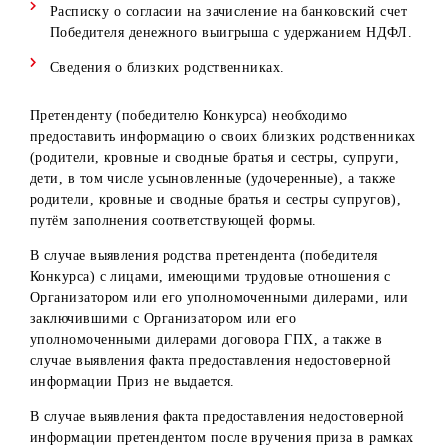
дней со дня документального оформления денежного
выигрыша выплатить Победителям Конкурса денежные
средства в размере выигрыша.
4. Победители Конкурса обязаны в течение 30 (тридцати
рабочих дней со дня определения победителей
предоставить все необходимые документы (см. п. 7) для
оформления выигрыша. Победители Конкурса должны
предоставить все необходимые документы посредством,
указанных в пункте 7.
5. Организатор не берет на себя обязательств оплаты
налогов и сборов с денежных выплат конкурса.
6. Денежный выигрыш перечисляется на банковский сче
Победителям Конкурса, открытый в любом банке
Республике Узбекистан с удержанием из суммы выигры
налога на доходы физических лиц в соответствии с
действующим законодательством РУз на момент выплаты