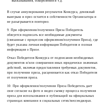
в г.Самарканд
Улугбека, д.10
Сурхандарьинск
Центр
Сурхандарьинская
обл, г. Термез, у
обслуживания
область
Г.Хусанова, д.3
в г.Термез
«А»
Сырдарьинска
Центр
Сырдарьинская
обл, г. Гулистан
обслуживания
область
ул Бирлашган,
в г.Гулистан
д.68
Центр
Ташкентская об
обслуживания
г.Янгиюль, ул. 
в г.Янгиюль
Рашидова, дом 
Ташкентская
Ташкентская об
область
Центр
г.Чирчик,
обслуживания
проспект
в г.Чирчик