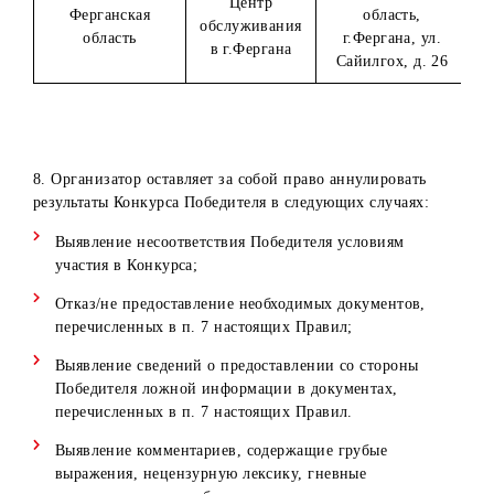
обл, г.
Офис продаж
область
Шахрисабз, М
и
«Хабарлик», ул
обслуживания
Ипак Йули, (в
в
здании
г.Шахрисабз
супермаркета
«Макро»).
Центр
Навоийская
Навоийская
обслуживания
область, г. Наво
область
в г.Навои
ул. Навои, д.1
Наманганская
Центр
Наманганская
область, г.
обслуживания
область
Наманган, ул.
в г.Наманган
Нодира, д.1
Самаркандска
Центр
Самаркандская
обл, г. Самаркан
обслуживания
область
ул. Мирзо-