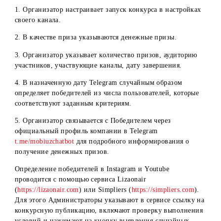
1) Подписаться на Telegram-канал
@MyMobiuz
.
2) Нажать на кнопку «Участвовать» под конкурсным
постом на официальном Telegram-канале.
В день определения победителей в 16:00 в Telegram
автоматически будут выявлены случайные победители.
Порядок выявления победителей
Определение победителей в Telegram проводится через
официальную функцию мессенджера, которая позволяет
проводить среди подписчиков розыгрыши в Telegram. Эт
конкурсное мероприятие, в котором победитель выбирае
случайным образом.
Алгоритм проведения конкурса:
1. Организатор настраивает запуск конкурса в настройка
своего канала.