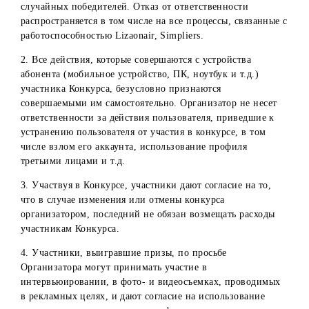
Отказ Победителя Конкурса от подписания необходимых
документов и/или совершения иных юридически значим
действий, включая предоставления требуемых документо
при получении приза, расценивается как отказ Победите
от получения приза.
10. При оформлении/получении Приза Победитель дает
свое согласие на фото и видео съемку процесса получени
приза для использования и публикаций на официальных
страницах компании в социальных сетях/мессенджерах.
11. Организатор не берет на себя обязательств выплаты
денежного выигрыша наличными средствами.
12. В случае не востребования или отказа по любым
причинам Победителей Конкурса от получения выигрыш
денежные средства и призы остаются в собственности
Организатора. При этом невостребованные призы
повторно не разыгрываются.