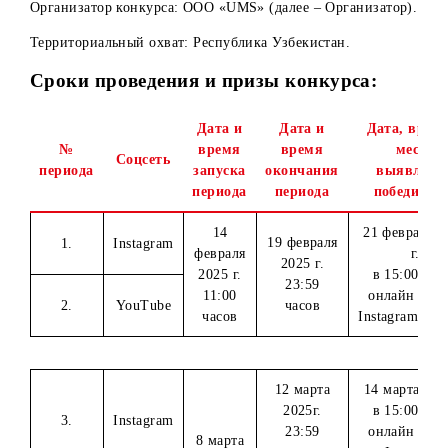
Instagram и Youtube (далее – Конкурс).
Организатор конкурса: ООО «UMS» (далее – Организатор
Территориальный охват: Республика Узбекистан.
Сроки проведения и призы конкурса:
Дата и
Дата и
Дата
№
время
время
Соцсеть
периода
запуска
окончания
выя
периода
периода
поб
14
21 фе
19 февраля
1.
Instagram
февраля
2025 г.
2025 г.
в 15
23:59
11:00
онла
2.
YouTube
часов
часов
Instag