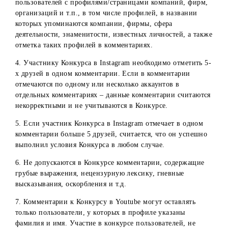
Определение победителей в Instagram и Youtube будет
проводиться с использованием одного из указанных
онлайн-ресурсов: lizaonair.com или simpliers.com. В случ
некорректной работы либо недоступности одного из них
будет использоваться другой.
За ходом проведения и определением победителей
Конкурса следит комиссия.
Требования к выполнению условий
участниками Конкурса
1. Для участия в Конкурсе участники должны корректно
выполнить все условия Конкурса.
2. Аккаунты участников Конкурса в Instagram должны бы
открыты на момент проведения конкурса: не скрыты для
других пользователей за все время проведения Конкурса
выявления победителей; активны (иметь фотографии и/и
видео в ленте новостей); иметь подписки и подписчиков
(для исключения конкурсных аккаунтов). Участники, чьи