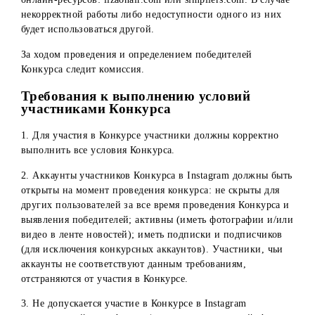
победителей. Сервис выявляет имена (профили)
победителей.
В день определения победителей в 15:00 на странице
Организатора в Instagram и Youtube в онлайн эфире буду
выявлены случайные победители. Определение
победителей проводится с помощью сервиса Lizaonair
(
https://lizaonair.com
) или Simpliers (
https://simpliers.com
)
Для этого Администраторы указывают в сервисе ссылку 
конкурсную публикацию (поочередно в Instagram и
Youtube), включают проверку выполнения условий и
нажимают на кнопку выявления случайных победителей.
Сервис выявляет имена (профили) победителей.
Администраторы в прямом эфире проверяют победителя 
выполнение условий конкурса. Если в результате провер
выявлено, что победитель не выполнил одно из условий
конкурса, то администраторы проводят повторное
определение победителя.