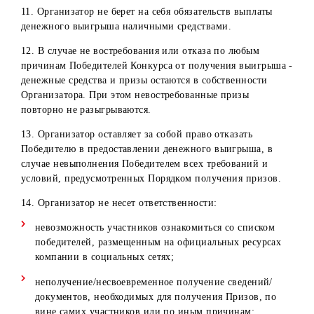
А.Навои, 13
Центр
Хорезмская обл
Хорезмская
обслуживания
г.Ургенч, ул.Ал
область
в г.Ургенч
Хорезмий, д.10
Ферганская
Центр
Ферганская
область,
обслуживания
область
г.Фергана, ул.
в г.Фергана
Сайилгох, д. 2
8. Организатор оставляет за собой право аннулировать
результаты Конкурса Победителя в следующих случаях:
Выявление несоответствия Победителя условиям
участия в Конкурса;