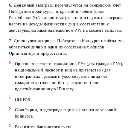
Физические лица, постоянно не проживающие на
территории Республики Узбекистан;
Физические лица – работники Организатора, имеющи
трудовые отношения на период акции, а также их
близкие родственники;
Физические лица, заключившие с Организатором
договора ГПХ, а также их близкие родственники;
Коммерческие представители Организатора и их
работники (дилеры, поверенные дилеров, операторы 
др.) и их близкие родственники.
В случае, если победитель претендует на приз Конкурса,
но входит в категорию вышеуказанных лиц, приз остает
в собственности Организатора. Повторное определение
победителя не проводится.
3. Организатор обязуется в течение 30 (тридцати) рабоч