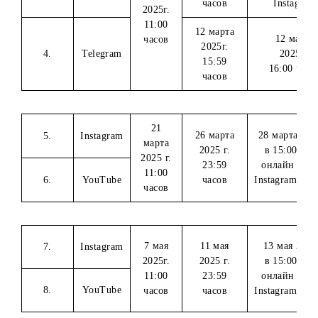
12 марта
14 мар
2025г.
в 15
3.
Instagram
23:59
онла
8 марта
часов
In
2025г.
11:00
12 марта
12
часов
2025г.
4.
Telegram
2
15:59
16:
часов
21
26 марта
28 мар
5.
Instagram
марта
2025 г.
в 15
2025 г.
23:59
онла
11:00
6.
YouTube
часов
Instag
часов