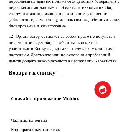
абонента (мобильное устройство, ПК, ноутбук и т.д.)
участника Конкурса, безусловно признаются
совершаемыми им самостоятельно. Организатор не несет
ответственности за действия пользователя, приведшие к
устранению пользователя от участия в конкурсе, в том
числе взлом его аккаунта, использование профиля
третьими лицами и т.д.
3. Участвуя в Конкурсе, участники дают согласие на то,
что в случае изменения или отмены конкурса
организатором, последний не обязан возмещать расходы
участникам Конкурса.
4. Участники, выигравшие призы, по просьбе
Организатора могут принимать участие в
интервьюировании, в фото- и видеосъемках, проводимы
в рекламных целях, и дают согласие на использование
результатов интервьюирования, фото- и видеоматериала 
изображением победителя в средствах массовой
информации, а также дают согласие на предоставление