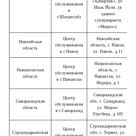
порядке.
Адреса собственных офисов
Организатора:
Наименование
Регион
Адрес
ЦО
г.Ташкент,
Центральный
Юнусабадски
г.Ташкент
офис
район, проспек
Амира Темура, 
Республика
Центр
Каракалпакстан
Республика
обслуживания
г. Нукус,
Каракалпакстан
в г.Нукус
Турткульское
шоссе, д.138 «
Андижанская об