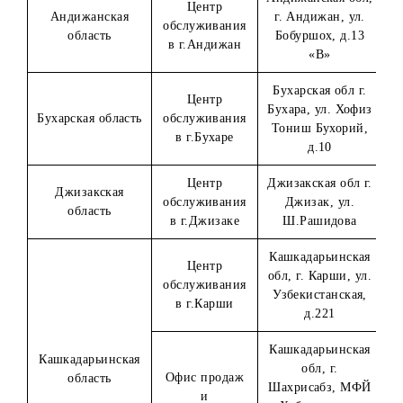
Претенденту (победителю Конкурса) необходимо
предоставить информацию о своих близких родственник
(родители, кровные и сводные братья и сестры, супруги,
дети, в том числе усыновленные (удочеренные), а также
родители, кровные и сводные братья и сестры супругов),
путём заполнения соответствующей формы.
В случае выявления родства претендента (победителя
Конкурса) с лицами, имеющими трудовые отношения с
Организатором или его уполномоченными дилерами, ил
заключившими с Организатором или его
уполномоченными дилерами договора ГПХ, а также в
случае выявления факта предоставления недостоверной
информации Приз не выдается.
В случае выявления факта предоставления недостоверно
информации претендентом после вручения приза в рамк
Конкурса, Организатор оставляет за собой право взыскат
всю сумму выигрыша и стоимость приза в судебном