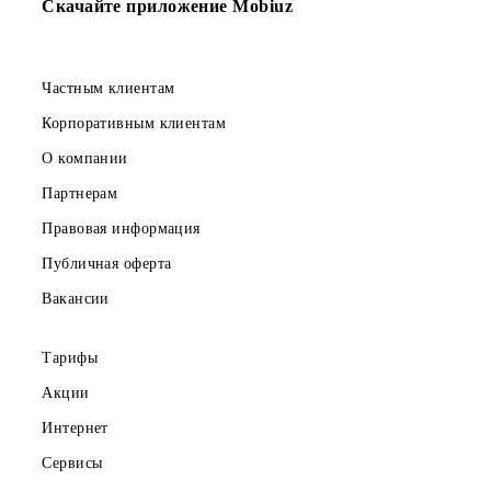
Организатору, если иное не оговорено участником и
Организатором в письменном виде.
6. Участники обязаны выполнять все действия, связанны
с участием в Конкурсе и получением приза, в
установленные настоящим документом сроки.
7. Организатор не вправе предоставлять информацию
третьим лицам об участнике Конкурса, за исключением
случаев, предусмотренных в процедуре Конкурса и
действующим законодательством Республики Узбекистан
8. Организатор обязан провести определение победителе
Конкурса – обладателей Призового фонда Конкурса и
предоставить им призы, согласно условиям и срокам,
установленным настоящими Правилами. В случае
обнаружения до или в ходе проведения розыгрыша
неработоспособности Lizaonair и/или Instagram, по люб
причинам, Организатор вправе перенести розыгрыш на
более поздний срок, не превышающий 3-х (трех) рабочи