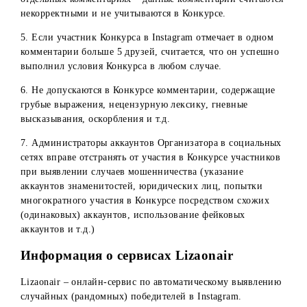
иметь подписки и подписчиков (для исключения
конкурсных аккаунтов).
Участники, чьи аккаунты не соответствуют данным
требованиям, отстраняются от участия в Конкурсе.
3. Не допускается участие в Конкурсе в Instagram
пользователей с профилями/страницами компаний, фирм
организаций и т.п., в том числе профилей, в названии
которых упоминаются компании, фирмы, сфера
деятельности, знаменитости, известных личностей, а та
отметка таких профилей в комментариях.
4. Участнику Конкурса в Instagram необходимо отметить 
друзей в одном комментарии. Если в комментарии
отмечаются по одному или несколько аккаунтов в
отдельных комментариях – данные комментарии считают
некорректными и не учитываются в Конкурсе.