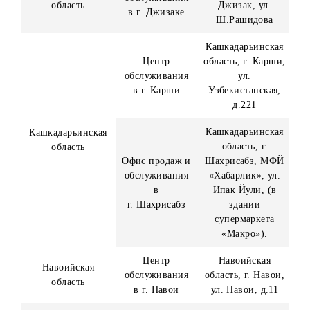
всю сумму приза в судебном порядке.
Адреса собственных офисов Организатора:
Наименование
Регион
Адрес
ЦО
г. Ташкент,
Центральный
Юнусабадский
г. Ташкент
офис
район, проспек
Амира Темура, 
Республика
Центр
Каракалпакстан
Республика
обслуживания
г. Нукус,
Каракалпакстан
в г. Нукус
Турткульское
шоссе, д.138 «А
Андижанская
Центр
область, г.
Андижанская