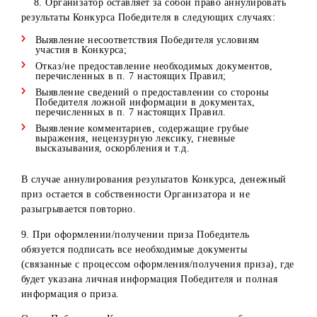
Самаркандская
обслуживания
Самарканд, ул.
область
в г. Самарканд
Мирзо-Улугбека
д.105
Сурхандарьинск
Центр
область, г.
Сурхандарьинская
обслуживания
Термез, ул.
область
в г. Термез
Г.Хусанова, д.3
«А»
Сырдарьинская
Центр
Сырдарьинская
область, г.
обслуживания
область
Гулистан, ул.
в г. Гулистан
Бирлашган, д.6
Ташкентская
Центр
область, г.
обслуживания
Янгиюль, ул. Ш
в г. Янгиюль
Рашидова, дом 
Ташкентская