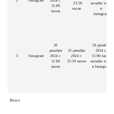
16 де
9
14 декабря
2024
декабря
2024 г.
15:00 
2
Instagram
2024 г.
23:59
онлайн
11:00
часов
в
часов
Insta
20
26 де
декабря
25 декабрь
2024
3
Instagram
2024 г.
2024 г.
15:00 
11:00
23:59 часов
онлайн
часов
в Inst