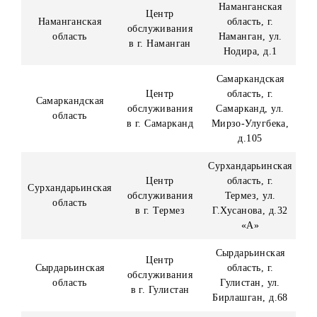
обслуживания
Андижан, ул.
область
в г. Андижан
Бобуршох, д.13
«В»
Бухарская
Центр
область, г. Бухар
Бухарская область
обслуживания
ул. Хофиз Тони
в г. Бухаре
Бухорий, д.10
Джизакская
Центр
Джизакская
область, г.
обслуживания
область
Джизак, ул.
в г. Джизаке
Ш.Рашидова
Кашкадарьинска
Центр
область, г. Карш
обслуживания
ул.
в г. Карши
Узбекистанская
д.221