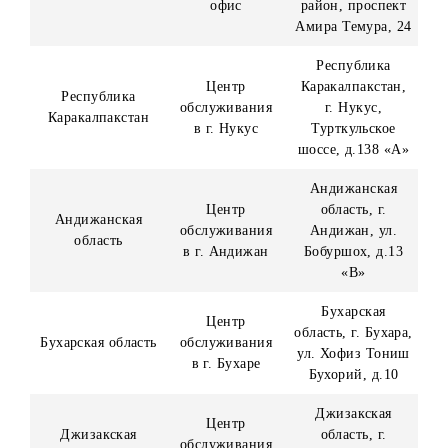
Сведения о близких родственниках. Претенденту
(победителю Конкурса) необходимо предоставить
информацию о своих близких родственниках (родители,
кровные и сводные братья и сестры, супруги, дети, в том
числе усыновленные (удочеренные), а также родители,
кровные и сводные братья и сестры супругов), путём
заполнения соответствующей формы.
В случае выявления родства претендента (победителя
конкурса) с лицами, имеющими трудовые отношения с
Организатором или его уполномоченными дилерами, ил
заключившими с Организатором или его
уполномоченными дилерами договора ГПХ, а также в
случае выявления факта предоставления недостоверной
информации приз не выдается.
В случае выявления факта предоставления недостоверно
информации претендентом после вручения приза в рамк
конкурса, Организатор оставляет за собой право взыскат