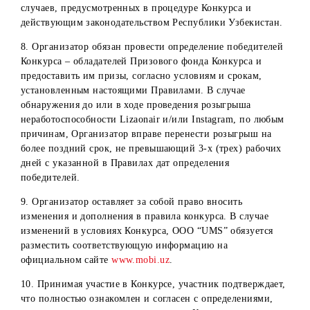
результатов конкурса Победителя денежный приз остают
в собственности Организатора и не разыгрывается
повторно.
Прочие условия:
1. Организатор не несет ответственности за действия
онлайн-сервиса Lizaonair по выявлению случайных
победителей. Отказ от ответственности распространяется
том числе на все процессы, связанные с
работоспособностью Lizaonair.
2. Все действия, которые совершаются с устройства
абонента (мобильное устройство, ПК, ноутбук и т.д.)
участника Конкурса, безусловно признаются
совершаемыми им самостоятельно. Организатор не несет
ответственности за действия пользователя, приведшие к
устранению пользователя от участия в конкурсе, в том
числе взлом его аккаунта, использование профиля
третьими лицами и т.д.