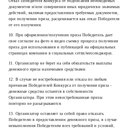
область
Ташкентская
Центр
область, г.
обслуживания
Чирчик, проспе
в г. Чирчик
А.Навои, 13
Хорезмская
Центр
Хорезмская
область, г.
обслуживания
область
Ургенч, ул. Аль
в г. Ургенч
Хорезмий, д.10
Ферганская
Центр
Ферганская
область, г.
обслуживания
область
Фергана, ул.
в г. Фергана
Сайилгох, д. 2
8. Организатор оставляет за собой право аннулироват
результаты Конкурса Победителя в следующих случаях: