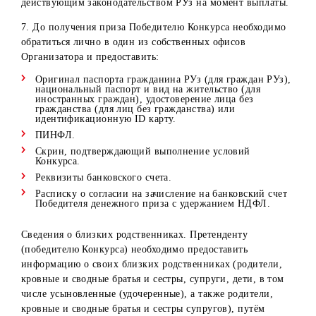
работники (дилеры, поверенные дилеров, операторы 
др.) и их близкие родственники.
В случае, если победитель претендует на приз Конкурса,
но входит в категорию вышеуказанных лиц, приз остает
в собственности Организатора. Повторное определение
победителя не проводится.
3. Организатор обязуется в течение 30 (тридцати) рабоч
дней со дня документального оформления денежного
приза выплатить Победителям Конкурса денежные
средства в размере приза.
4. Победители Конкурса обязаны в течение 30 (тридцати
рабочих дней со дня определения победителей
предоставить все необходимые документы (см. п. 7) для
оформления приза.
5. Организатор не берет на себя обязательств оплаты
налогов и сборов с денежных выплат конкурса.