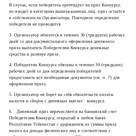
Организатор не имеет никакого отношения к Lizaonair,
сервера и технические возможности которого находятся 
территории третьих стран.
Порядок, сроки, места и условия
получения приза
1. На получение приза конкурса может претендовать
только физическое лицо – Победитель Конкурса.
2. Не могут претендовать на получение приза Конкурса:
Физические лица, не достигшие к моменту участия в
розыгрыше 18 лет;
Физические лица, постоянно не проживающие на
территории Республики Узбекистан;
Физические лица – работники Организатора, имеющи
трудовые отношения на период акции, а также их
близкие родственники;
Физические лица, заключившие с Организатором
договора ГПХ, а также их близкие родственники;
Коммерческие представители Организатора и их