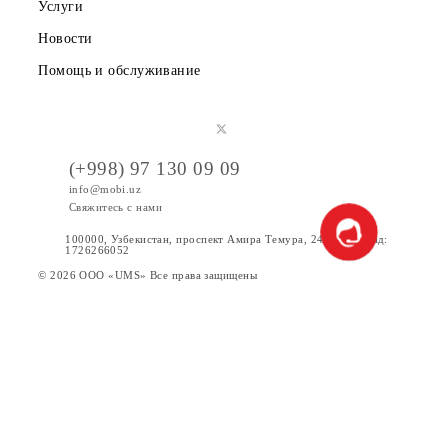
дней с указанной в Правилах дат определения
победителей.
9. Организатор оставляет за собой право вносить
изменения и дополнения в правила конкурса. В случае
изменений в условиях Конкурса, ООО “UMS” обязуется
разместить соответствующую информацию на
официальном сайте
www.mobi.uz
.
10. Принимая участие в Конкурсе, участник подтверждае
что полностью ознакомлен и согласен с определениями,
сроками, условиями и примечаниями Конкурса, а также 
порядком получения приза.
11. Победители Конкурса дают свое согласие на
использование Организатором своих персональных
данных, в том числе на их обработку. Под обработкой
персональных данных понимаются действия (операции) 
персональными данными победителя, включая их сбор,
систематизацию, накопление, хранение, уточнение