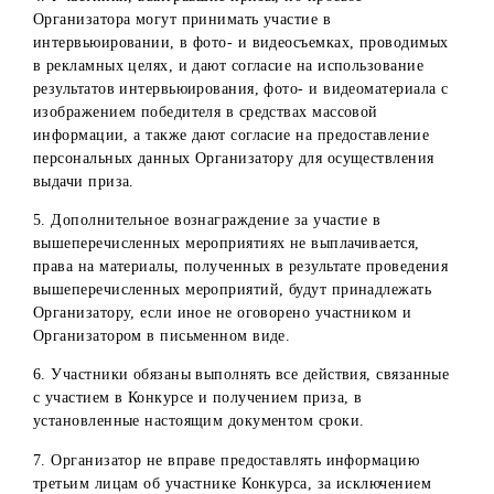
Победителю в предоставлении денежного приза, в случа
невыполнения Победителем всех требований и условий,
предусмотренных Порядком получения приза.
14. Организатор не несет ответственности:
невозможность участников ознакомиться со списком
победителей, размещенным на официальных ресурсах
компании в социальных сетях;
неполучение/несвоевременное получение сведений/
документов, необходимых для получения приза, по
вине самих участников или по иным причинам;
неисполнение (несвоевременное исполнение)
участниками конкурса обязанностей, предусмотренны
Порядком получения приза;
неполучение Победителями конкурса приза, в случае 
востребования их или отказа от них;
невозможность выполнить свои обязательства по
вручению Победителям призов по вине самого
победителя, третьих лиц и/или обстоятельств форс-
мажор.
15. В случаях отказа выдачи призов или аннулирования