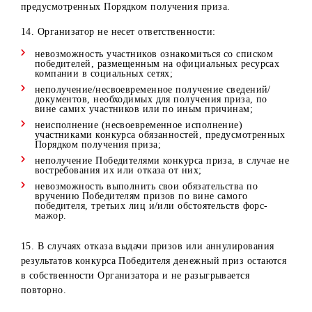
Выявление несоответствия Победителя условиям
участия в Конкурса;
Отказ/не предоставление необходимых документов,
перечисленных в п. 7 настоящих Правил;
Выявление сведений о предоставлении со стороны
Победителя ложной информации в документах,
перечисленных в п. 7 настоящих Правил.
Выявление комментариев, содержащие грубые
выражения, нецензурную лексику, гневные
высказывания, оскорбления и т.д.
В случае аннулирования результатов Конкурса, денежны
приз остается в собственности Организатора и не
разыгрывается повторно.
9. При оформлении/получении приза Победитель
обязуется подписать все необходимые документы
(связанные с процессом оформления/получения приза), г
будет указана личная информация Победителя и полная
информация о приза.