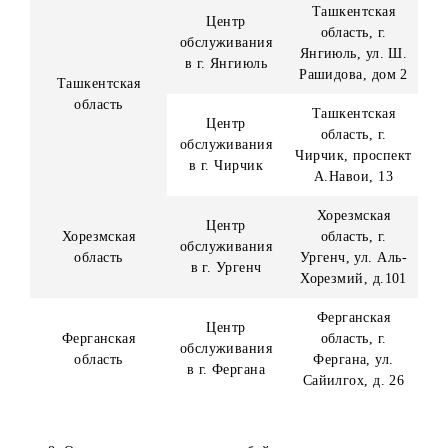
Кашкадарьинска
Кашкадарьинская
область, г.
область
Офис продаж и
Шахрисабз, МФ
обслуживания
«Хабарлик», ул
в
Ипак Йули, (в
г. Шахрисабз
здании
супермаркета
«Макро»).
Центр
Навоийская
Навоийская
обслуживания
область, г. Наво
область
в г. Навои
ул. Навои, д.11
Наманганская
Центр
Наманганская
область, г.
обслуживания
область
Наманган, ул.
в г. Наманган
Нодира, д.1
Самаркандская
Центр
область, г.