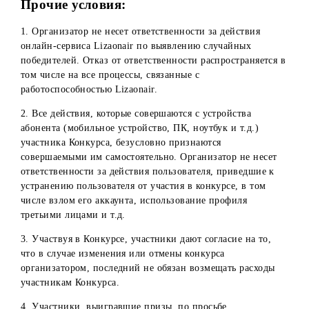
Отказ Победителя Конкурса от подписания необходимых
документов и/или совершения иных юридически значим
действий, включая предоставления требуемых документо
при получении приза, расценивается как отказ Победите
от его получения.
10. При оформлении/получении приза Победитель дает
свое согласие на фото и видео съемку процесса получени
приза для использования и публикаций на официальных
страницах компании в социальных сетях/мессенджерах.
11. Организатор не берет на себя обязательств выплаты
денежного приза наличными средствами.
12. В случае не востребования или отказа по любым
причинам Победителей Конкурса от получения приза -
денежные средства остаются в собственности
Организатора. При этом невостребованные призы
повторно не разыгрываются.
13. Организатор оставляет за собой право отказать