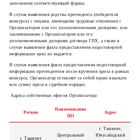
6. Денежный приз перечисляется на банковский счет
Победителям Конкурса, открытый в любом банке
Республике Узбекистан с удержанием из суммы приза
налога на доходы физических лиц в соответствии с
действующим законодательством РУз на момент выплаты
7. До получения приза Победителю Конкурса необходим
обратиться лично в один из собственных офисов
Организатора и предоставить:
Оригинал паспорта гражданина РУз (для граждан РУз
национальный паспорт и вид на жительство (для
иностранных граждан), удостоверение лица без
гражданства (для лиц без гражданства) или
идентификационную ID карту.
ПИНФЛ.
Скрин, подтверждающий выполнение условий
Конкурса.
Реквизиты банковского счета.
Расписку о согласии на зачисление на банковский сче
Победителя денежного приза с удержанием НДФЛ.