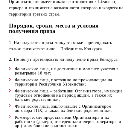
5. Если участник Конкурса в Instagram отмечает в одном
комментарии больше 5 друзей, считается, что он успешн
выполнил условия Конкурса в любом случае.
6. Не допускаются в Конкурсе комментарии, содержащие
грубые выражения, нецензурную лексику, гневные
высказывания, оскорбления и т.д.
7. Администраторы аккаунтов Организатора в социальн
сетях вправе отстранять от участия в Конкурсе участнико
при выявлении случаев мошенничества (указание
аккаунтов знаменитостей, юридических лиц, попытки
многократного участия в Конкурсе посредством схожих
(одинаковых) аккаунтов, использование фейковых
аккаунтов и т.д.)
Информация о сервисах Lizaonair
Lizaonair – онлайн-сервис по автоматическому выявлен
случайных (рандомных) победителей в Instagram.