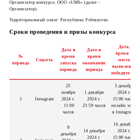
Instagram (далее – Конкурс).
Организатор конкурса: ООО «UMS» (далее –
Организатор).
Территориальный охват: Республика Узбекистан.
Сроки проведения и призы конкурса
Дат
Дата и
Дата и
врем
№
время
время
Соцсеть
мес
периода
запуска
окончания
выявл
периода
периода
победи
25
3 дек
ноября
1 декабря
2024
1
Instagram
2024 г.
2024 г.
15:00 
11:00
23:59 часов
онлайн
часов
в Inst