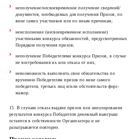
Выявление комментариев, содержащие грубые
выражения, нецензурную лексику, гневные
высказывания, оскорбления и т.д.
В случае аннулирования результатов Конкурса, денежны
выигрыш и приз остается в собственности Организатора
не разыгрывается повторно.
9. При оформлении/получении Приза Победитель
обязуется подписать все необходимые документы
(связанные с процессом оформления/получения Приза), 
будет указана личная информация Победителя и полная
информация о Призе.
Отказ Победителя Конкурса от подписания необходимых
документов и/или совершения иных юридически значим
действий, включая предоставления требуемых документо
при получении приза, расценивается как отказ Победите
от получения приза.