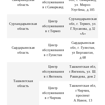
«В»
Бухарская обл г
Центр
Бухара, ул. Хоф
Бухарская область
обслуживания
Тониш Бухорий
в г.Бухаре
д.10
Центр
Джизакская обл 
Джизакская
обслуживания
Джизак, ул.
область
в г.Джизаке
Ш.Рашидова
Кашкадарьинска
Центр
обл, г. Карши, у
обслуживания
Узбекистанская
в г.Карши
д.221
Кашкадарьинска
Кашкадарьинская
обл, г.
область
Офис продаж и
Шахрисабз, МФ
обслуживания
«Хабарлик», ул