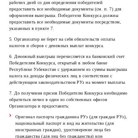
Физические лица, постоянно не проживающие на
территории Республики Узбекистан;
Физические лица – работники Организатора, имеющи
трудовые отношения на период акции, а также их
близкие родственники;
Физические лица, заключившие с Организатором
договора ГПХ, а также их близкие родственники;
Коммерческие представители Организатора и их
работники (дилеры, поверенные дилеров, операторы 
др.) и их близкие родственники.
В случае, если победитель претендует на приз Конкурса,
но входит в категорию вышеуказанных лиц, приз остает
в собственности Организатора. Повторное определение
победителя не проводится.
3. Организатор обязуется в течение 30 (тридцати) рабоч
дней со дня документального оформления денежного