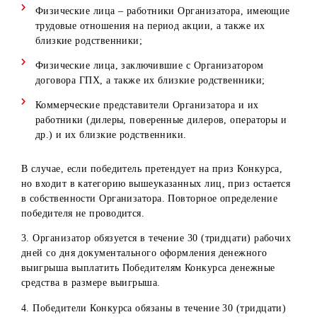
времени, участник лишается права на получение приза.
Информация о сервисах Lizaonair и
Simpliers
Lizaonair, Simpliers – онлайн-сервисы по автоматическом
выявлению случайных (рандомных) победителей в
Instagram и др. Организатор не имеет никакого отношен
к Lizaonair, Simpliers сервера и технические возможност
которых находятся на территории третьих стран.
Порядок, сроки, места и условия получения призов
1. На получение призов Конкурса может претендовать
только физическое лицо – Победитель Конкурса.
2. Не могут претендовать на получение призов Конкурса
Физические лица, не достигшие к моменту участия в
розыгрыше 18 лет;