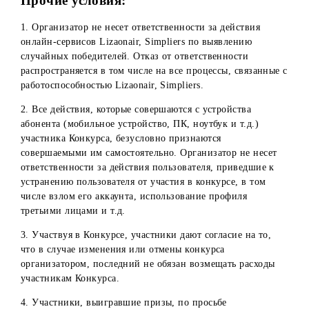
10. При оформлении/получении Приза Победитель дает
свое согласие на фото и видео съемку процесса получени
приза для использования и публикаций на официальных
страницах компании в социальных сетях/мессенджерах.
11. Организатор не берет на себя обязательств выплаты
денежного выигрыша наличными средствами.
12. В случае не востребования или отказа по любым
причинам Победителей Конкурса от получения выигрыш
денежные средства и призы остаются в собственности
Организатора. При этом невостребованные призы
повторно не разыгрываются.
13. Организатор оставляет за собой право отказать
Победителю в предоставлении денежного выигрыша, в
случае невыполнения Победителем всех требований и
условий, предусмотренных Порядком получения призов.