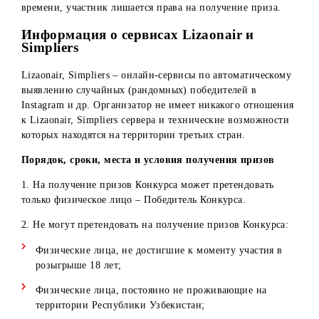
5. Если участник Конкурса в Instagram отмечает в одном
комментарии больше 3 друзей, считается, что он успешн
выполнил условия Конкурса в любом случае.
6. Не допускаются в Конкурсе комментарии, содержащие
грубые выражения, нецензурную лексику, гневные
высказывания, оскорбления и т.д.
7. Администраторы аккаунтов Организатора в социальн
сетях вправе отстранять от участия в Конкурсе участнико
при выявлении случаев мошенничества (указание
аккаунтов знаменитостей, юридических лиц, попытки
многократного участия в Конкурсе посредством схожих
(одинаковых) аккаунтов, использование фейковых
аккаунтов и т.д.).
8. Победитель конкурса не может изменять свое имя
пользователя в профиле (никнэйм) до момента получени
приза. В случае изменения имени пользователя до этого