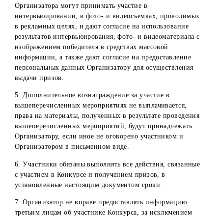
14. Организатор не несет ответственности:
невозможность участников ознакомиться со списком
победителей, размещенным на официальных ресурсах
компании в социальных сетях;
неполучение/несвоевременное получение сведений/
документов, необходимых для получения Призов, по
вине самих участников или по иным причинам;
неисполнение (несвоевременное исполнение)
участниками конкурса обязанностей, предусмотренны
Порядком получения призов;
неполучение Победителями конкурса Призов, в случа
не востребования их или отказа от них;
невозможность выполнить свои обязательства по
вручению Победителям призов по вине самого
победителя, третьих лиц и/или обстоятельств форс-
мажор.