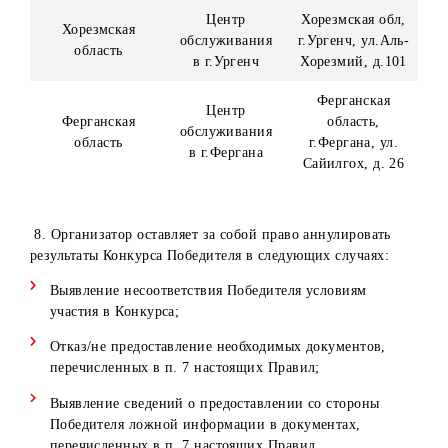
в
Ипак Йули, (в
г.Шахрисабз
здании
супермаркета
«Макро»).
Центр
Навоийская
Навоийская
обслуживания
область, г. Наво
область
в г.Навои
ул. Навои, д.11
Наманганская
Центр
Наманганская
область, г.
обслуживания
область
Наманган, ул.
в г.Наманган
Нодира, д.1
Самаркандская
Центр
Самаркандская
обл, г. Самаркан
обслуживания
область
ул. Мирзо-
в г.Самарканд
Улугбека, д.10
Сурхандарьинск