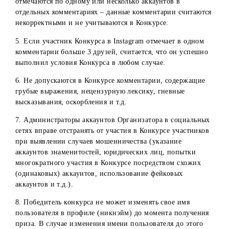
Instagram, содержащие изображения несовершеннолетни
(до 18 лет) без присутствия в кадре их родителей,
законных представителей или самого владельца аккаунта
не допускаются к участию в конкурсе. Это правило
действует и во время проверки аккаунтов победителей в
прямом эфире: если в аккаунте будут обнаружены такие
материалы, участник будет дисквалифицирован.
3. Не допускается участие в Конкурсе в Instagram
пользователей с профилями/страницами компаний, фирм
организаций и т.п., в том числе профилей, в названии
которых упоминаются компании, фирмы, сфера
деятельности, знаменитости, известных личностей, а та
отметка таких профилей в комментариях.
4. Участнику Конкурса в Instagram необходимо отметить 
х друзей в одном комментарии. Если в комментарии
отмечаются по одному или несколько аккаунтов в
отдельных комментариях – данные комментарии считают
некорректными и не учитываются в Конкурсе.