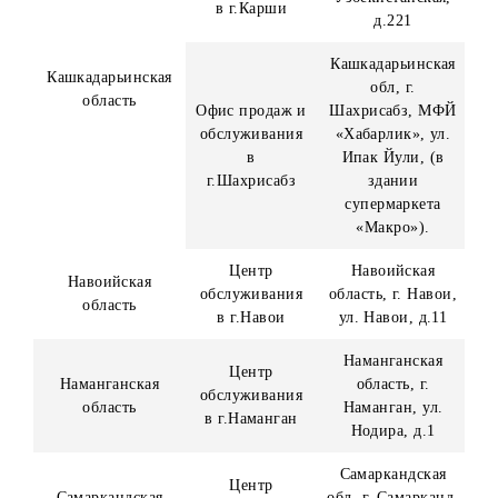
Адреса собственных офисов Организатора:
Наименование
Регион
Адрес
ЦО
г.Ташкент,
Центральный
Юнусабадский
г.Ташкент
офис
район, проспек
Амира Темура, 
Республика
Центр
Каракалпакстан
Республика
обслуживания
г. Нукус,
Каракалпакстан
в г.Нукус
Турткульское
шоссе, д.138 «А
Андижанская об
Центр
Андижанская
г. Андижан, ул
обслуживания
область
Бобуршох, д.13
в г.Андижан