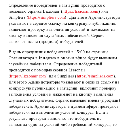
кратких условий и ссылкой на сайт
www.mobi.uz
для
ознакомления с подробными условиями.
Для участия пользователям Instagram необходимо:
1) Подписаться на официальный Instagram-аккаунт
@mobiuz.uzbekistan;
2) Отметить 3-х друзей под конкурсным постом в
Instagram-аккаунте.
Порядок выявления победителей
Определение победителей в Instagram проводится с
помощью сервиса Lizaonair (
https://lizaonair.com
) или
Simpliers (
https://simpliers.com
). Для этого Администрат
указывают в сервисе ссылку на конкурсную публикацию
включают проверку выполнения условий и нажимают на
кнопку выявления случайных победителей. Сервис
выявляет имена (профили) победителей.