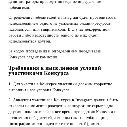
В день определения победителей в 15:00 на странице
Организатора в Instagram в онлайн эфире будут выявлен
случайные победители. Определение победителей
проводится с помощью сервиса Lizaonair
(
https://lizaonair.com
) или Simpliers (
https://simpliers.com
)
Для этого Администраторы указывают в сервисе ссылку 
конкурсную публикацию в Instagram, включают проверк
выполнения условий и нажимают на кнопку выявления
случайных победителей. Сервис выявляет имена (профил
победителей. Администраторы в прямом эфире проверяю
победителя на выполнение условий конкурса. Если в
результате проверки выявлено, что победитель не
выполнил одно из условий либо требований конкурса, т
администраторы проводят повторное определение
победителя.
Определение победителей в Instagram будет проводиться 
использованием одного из указанных онлайн-ресурсов:
lizaonair.com или simpliers.com. В случае некорректной
работы либо недоступности одного из них будет