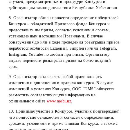
15. В случаях отказа выдачи призов или аннулирования
результатов конкурса Победителя денежный выигрыш
остаются в собственности Организатора и не
разыгрывается повторно.
Прочие условия:
1. Организатор не несет ответственности за действия
онлайн-сервисов Lizaonair, Simpliers по выявлению
случайных победителей. Отказ от ответственности
распространяется в том числе на все процессы, связанные
работоспособностью Lizaonair, Simpliers.
2. Все действия, которые совершаются с устройства
абонента (мобильное устройство, ПК, ноутбук и т.д.)
участника Конкурса, безусловно признаются
совершаемыми им самостоятельно. Организатор не несет
ответственности за действия пользователя, приведшие к
устранению пользователя от участия в конкурсе, в том