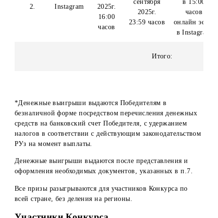
часов
в Inst
30 сен
23
28
2025
сентября
сентября
в 15
2.
Instagram
2025г.
2025г.
час
16:00
23:59 часов
онлайн
часов
в Inst
Итого:
*Денежные выигрыши выдаются Победителям в
безналичной форме посредством перечисления денежны
средств на банковский счет Победителя, с удержанием
налогов в соответствии с действующим законодательств
РУз на момент выплаты.