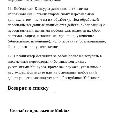
числе взлом его аккаунта, использование профиля
третьими лицами и т.д.
3. Участвуя в Конкурсе, участники дают согласие на то,
что в случае изменения или отмены конкурса
организатором, последний не обязан возмещать расходы
участникам Конкурса.
4. Участники, выигравшие призы, по просьбе
Организатора могут принимать участие в
интервьюировании, в фото- и видеосъемках, проводимы
в рекламных целях, и дают согласие на использование
результатов интервьюирования, фото- и видеоматериала 
изображением победителя в средствах массовой
информации, а также дают согласие на предоставление
персональных данных Организатору для осуществления
выдачи призов.
5. Дополнительное вознаграждение за участие в
вышеперечисленных мероприятиях не выплачивается,