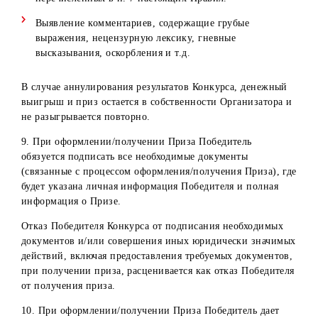
Центр
Сурхандарьинская
обл, г. Термез, у
обслуживания
область
Г.Хусанова, д.3
в г.Термез
«А»
Сырдарьинская
Центр
Сырдарьинская
обл, г. Гулистан
обслуживания
область
ул Бирлашган,
в г.Гулистан
д.68
Центр
Ташкентская об
обслуживания
г.Янгиюль, ул. 
в г.Янгиюль
Рашидова, дом 
Ташкентская
Ташкентская об
область
Центр
г.Чирчик,
обслуживания
проспект
в г.Чирчик
А.Навои, 13
Центр
Хорезмская обл
Хорезмская
обслуживания
г.Ургенч, ул.Аль