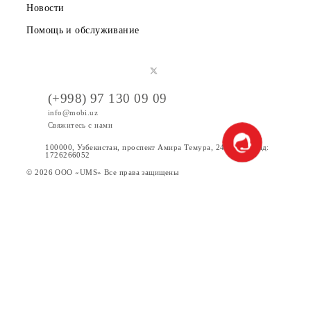
Instagram, Youtube по любым причинам, Организатор
вправе перенести розыгрыш призов на более поздний
срок.
9. Организатор оставляет за собой право вносить
изменения и дополнения в правила конкурса. В случае
изменений в условиях Конкурса, ООО “UMS” обязуется
разместить соответствующую информацию на
официальном сайте
www.mobi.uz
.
10. Принимая участие в Конкурсе, участник подтверждае
что полностью ознакомлен и согласен с определениями,
сроками, условиями и примечаниями Конкурса, а также 
порядком получения выигрыша.
11. Победители Конкурса дают свое согласие на
использование Организатором своих персональных
данных, в том числе на их обработку. Под обработкой
персональных данных понимаются действия (операции) 
персональными данными победителя, включая их сбор,