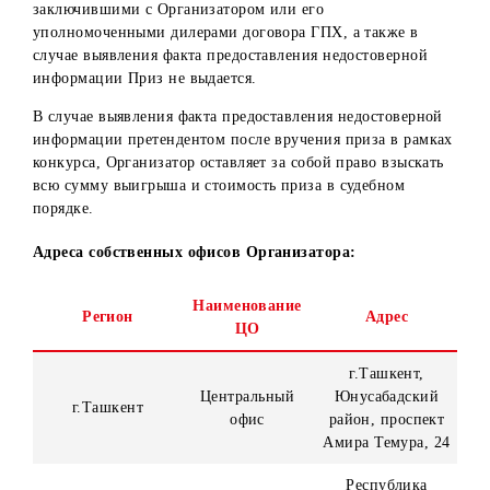
обратиться лично в один из собственных офисов
Организатора и предоставить:
Оригинал паспорта гражданина РУз (для граждан РУз
национальный паспорт и вид на жительство (для
иностранных граждан), удостоверение лица без
гражданства (для лиц без гражданства) или
идентификационную ID карту.
Скан/скрин, подтверждающий выполнение условий
Конкурса.
Реквизиты банковского счета.
Расписку о согласии на зачисление на банковский сче
Победителя денежного выигрыша с удержанием НДФ
Сведения о близких родственниках. Претенденту
(победителю Конкурса) необходимо предоставить
информацию о своих близких родственниках
(родители, кровные и сводные братья и сестры,