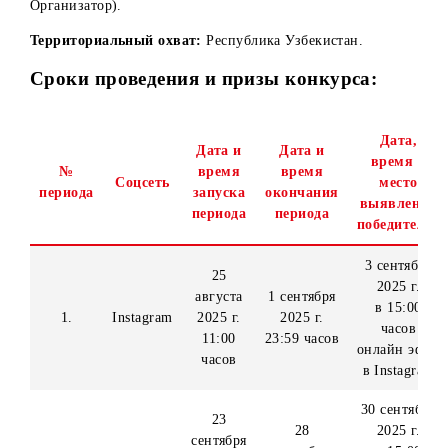
Организатор конкурса:
ООО «UMS» (далее –
Организатор).
Территориальный охват:
Республика Узбекистан.
Сроки проведения и призы конкурса:
Дат
Дата и
Дата и
врем
№
время
время
Соцсеть
мес
периода
запуска
окончания
выявл
периода
периода
победи
3 сен
25
2025
августа
1 сентября
в 15
1.
Instagram
2025 г.
2025 г.
час
11:00
23:59 часов
онлайн