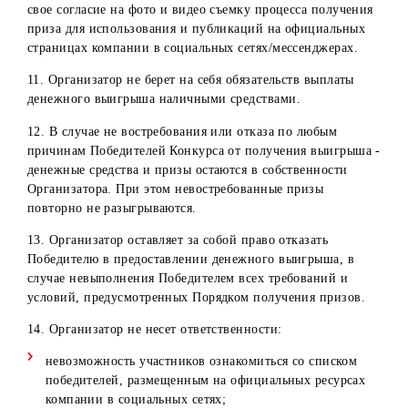
область
в г.Ургенч
Хорезмий, д.10
Ферганская
Центр
Ферганская
область,
обслуживания
область
г.Фергана, ул.
в г.Фергана
Сайилгох, д. 2
8. Организатор оставляет за собой право аннулировать
результаты Конкурса Победителя в следующих случаях:
Выявление несоответствия Победителя условиям
участия в Конкурса;
Отказ/не предоставление необходимых документов,
перечисленных в п. 7 настоящих Правил;
Выявление сведений о предоставлении со стороны
Победителя ложной информации в документах,
перечисленных в п. 7 настоящих Правил.