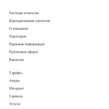
права на материалы, полученных в результате проведени
вышеперечисленных мероприятий, будут принадлежать
Организатору, если иное не оговорено участником и
Организатором в письменном виде.
6. Участники обязаны выполнять все действия, связанны
с участием в Конкурсе и получением призов, в
установленные настоящим документом сроки.
7. Организатор не вправе предоставлять информацию
третьим лицам об участнике Конкурса, за исключением
случаев, предусмотренных в процедуре Конкурса и
действующим законодательством Республики Узбекистан
8. Организатор обязан провести определение победителе
Конкурса – обладателей Призового фонда Конкурса и
предоставить им призы, согласно условиям и срокам,
установленным настоящими Правилами. В случае
обнаружения до или в ходе проведения розыгрыша приз
неработоспособности Lizaonair, Simpliers и/или Telegram