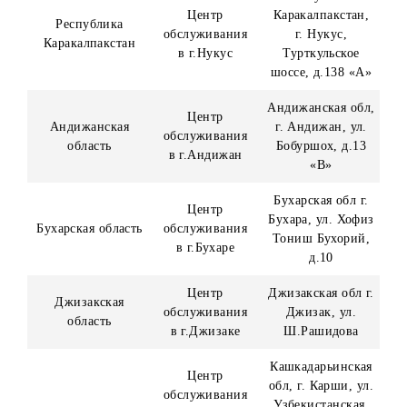
супруги, дети, в том числе усыновленные
(удочеренные), а также родители, кровные и сводные
братья и сестры супругов), путём заполнения
соответствующей формы.
В случае выявления родства претендента (победителя
конкурса) с лицами, имеющими трудовые отношения с
Организатором или его уполномоченными дилерами, ил
заключившими с Организатором или его
уполномоченными дилерами договора ГПХ, а также в
случае выявления факта предоставления недостоверной
информации Приз не выдается.
В случае выявления факта предоставления недостоверно
информации претендентом после вручения приза в рамк
конкурса, Организатор оставляет за собой право взыскат
всю сумму выигрыша и стоимость приза в судебном
порядке.