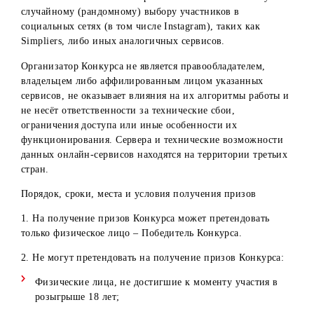
комментарии больше 3 друзей, считается, что он успешн
выполнил условия Конкурса в любом случае.
6. Не допускаются в Конкурсе комментарии, содержащие
грубые выражения, нецензурную лексику, гневные
высказывания, оскорбления и т.д.
7. Администраторы аккаунтов Организатора в социальн
сетях вправе отстранять от участия в Конкурсе участнико
при выявлении случаев мошенничества (указание
аккаунтов знаменитостей, юридических лиц, попытки
многократного участия в Конкурсе посредством схожих
(одинаковых) аккаунтов, использование фейковых
аккаунтов и т.д.).
8. Победитель конкурса не может изменять свое имя
пользователя в профиле (никнэйм) до момента получени
приза. В случае изменения имени пользователя до этого
времени, участник лишается права на получение приза.