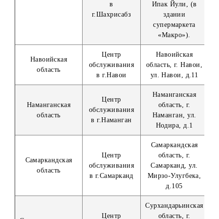
ЦО
г.Ташкент,
Центральный
Юнусабадски
г.Ташкент
офис
район, проспек
Амира Темура, 
Республика
Центр
Каракалпакстан
Республика
обслуживания
г. Нукус,
Каракалпакстан
в г.Нукус
Турткульское
шоссе, д.138 «
Андижанская
Центр
область, г.
Андижанская
обслуживания
Андижан, ул.
область
в г.Андижан
Бобуршох, д.1
«В»
Бухарская