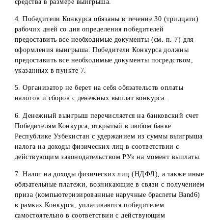
только физическое лицо – Победитель Конкурса.
2. Не могут претендовать на получение призов Конкурса
Физические лица, не достигшие к моменту участия в
розыгрыше 18 лет;
Физические лица, постоянно не проживающие на
территории Республики Узбекистан;
Физические лица – работники Организатора, имеющи
трудовые отношения на период акции, а также их
близкие родственники;
Физические лица, заключившие с Организатором
договора ГПХ, а также их близкие родственники;
Коммерческие представители Организатора и их
работники (дилеры, поверенные дилеров, операторы 
др.) и их близкие родственники.