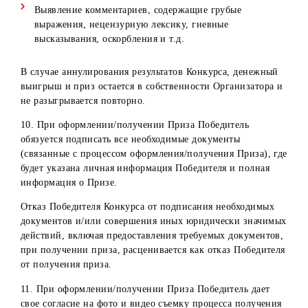
Сурхандарьинск
Центр
область, г.
Сурхандарьинская
обслуживания
Термез, ул.
область
в г.Термез
Г.Хусанова, д.3
«А»
Сырдарьинска
Центр
Сырдарьинская
область, г.
обслуживания
область
Гулистан, ул
в г.Гулистан
Бирлашган, д.6
Ташкентская
Центр
область,
обслуживания
г.Янгиюль, ул. 
в г.Янгиюль
Рашидова, дом
Ташкентская
Ташкентская
область
Центр
область,
обслуживания
г.Чирчик,