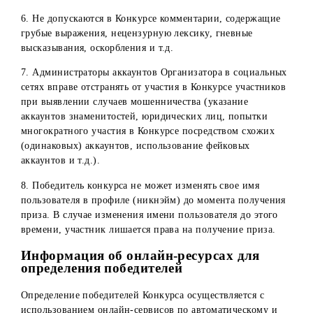
законных представителей или самого владельца аккаунта
не допускаются к участию в конкурсе. Это правило
действует и во время проверки аккаунтов победителей в
прямом эфире: если в аккаунте будут обнаружены такие
материалы, участник будет дисквалифицирован.
3. Не допускается участие в Конкурсе в Instagram
пользователей с профилями/страницами компаний, фирм
организаций и т.п., в том числе профилей, в названии
которых упоминаются компании, фирмы, сфера
деятельности, знаменитости, известных личностей, а та
отметка таких профилей в комментариях.
4. Участнику Конкурса в Instagram необходимо отметить 
х друзей в одном комментарии. Если в комментарии
отмечаются по одному или несколько аккаунтов в
отдельных комментариях – данные комментарии считают
некорректными и не учитываются в Конкурсе.
5. Если участник Конкурса в Instagram отмечает в одном