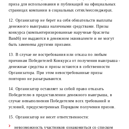
в г.Чирчик
проспект
А.Навои, 13
Хорезмская
Центр
Хорезмская
область, г.Урген
обслуживания
область
ул.Аль-Хорезми
в г.Ургенч
д.101
Ферганская
Центр
Ферганская
область,
обслуживания
область
г.Фергана, ул.
в г.Фергана
Сайилгох, д. 2
9. Организатор оставляет за собой право аннулировать
результаты Конкурса Победителя в следующих случаях:
Выявление несоответствия Победителя условиям
участия в Конкурса;