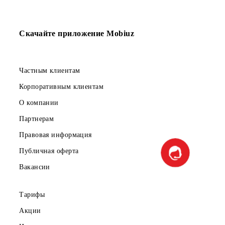
Организатора могут принимать участие в
интервьюировании, в фото- и видеосъемках, проводимы
в рекламных целях, и дают согласие на использование
результатов интервьюирования, фото- и видеоматериала 
изображением победителя в средствах массовой
информации, а также дают согласие на предоставление
персональных данных Организатору для осуществления
выдачи призов.
5. Дополнительное вознаграждение за участие в
вышеперечисленных мероприятиях не выплачивается,
права на материалы, полученных в результате проведени
вышеперечисленных мероприятий, будут принадлежать
Организатору, если иное не оговорено участником и
Организатором в письменном виде.
6. Участники обязаны выполнять все действия, связанны
с участием в Конкурсе и получением призов, в
установленные настоящим документом сроки.