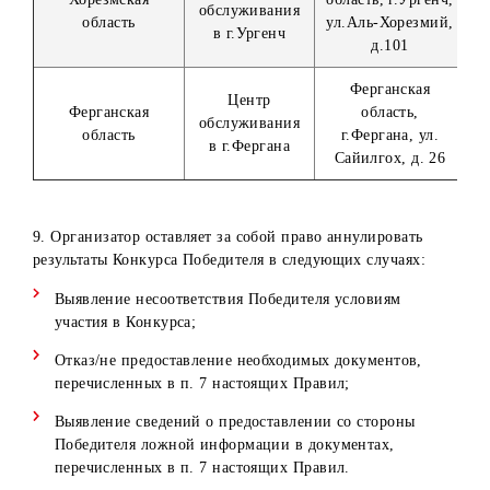
в
Ипак Йули, (в
г.Шахрисабз
здании
супермаркета
«Макро»).
Центр
Навоийская
Навоийская
обслуживания
область, г. Наво
область
в г.Навои
ул. Навои, д.1
Наманганская
Центр
Наманганская
область, г.
обслуживания
область
Наманган, ул.
в г.Наманган
Нодира, д.1
Самаркандска
Центр
область, г.
Самаркандская
обслуживания
Самарканд, ул
область
в г.Самарканд
Мирзо-Улугбек
д.105