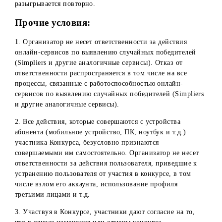
Отказ Победителя Конкурса от подписания необходимых
документов и/или совершения иных юридически значим
действий, включая предоставления требуемых документо
при получении приза, расценивается как отказ Победите
от получения приза.
11. При оформлении/получении Приза Победитель дает
свое согласие на фото и видео съемку процесса получени
приза для использования и публикаций на официальных
страницах компании в социальных сетях/мессенджерах.
12. Организатор не берет на себя обязательств выплаты
денежного выигрыша наличными средствами. Призы
конкурса (компьютеризированные наручные браслеты
Band6) не выдаются в денежном эквиваленте и не могут
быть заменены другими призами.
13. В случае не востребования или отказа по любым
причинам Победителей Конкурса от получения выигрыш