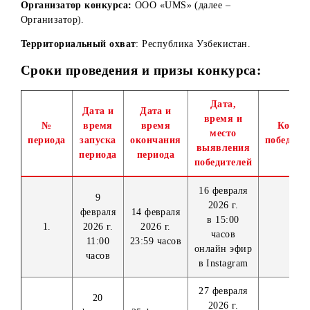
Конкурс).
Организатор конкурса:
ООО «UMS» (далее –
Организатор).
Территориальный охват
: Республика Узбекистан.
Сроки проведения и призы конкурса:
Дата,
Дата и
Дата и
время и
№
время
время
место
периода
запуска
окончания
по
выявления
периода
периода
победителей
16 февраля
9
2026 г.
февраля
14 февраля
в 15:00
1.
2026 г.
2026 г.
часов
11:00
23:59 часов