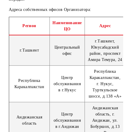
Оригинал паспорта гражданина РУз (для граждан РУз
национальный паспорт и вид на жительство (для
иностранных граждан), удостоверение лица без
гражданства (для лиц без гражданства) или
идентификационную ID карту.
Скан/скрин, подтверждающий выполнение условий
Конкурса.
Реквизиты банковского счета.
Расписку о согласии на зачисление на банковский сче
Победителя денежного выигрыша с удержанием НДФ
Сведения о близких родственниках. Претенденту
(победителю Конкурса) необходимо предоставить
информацию о своих близких родственниках
(родители, кровные и сводные братья и сестры,
супруги, дети, в том числе усыновленные
(удочеренные), а также родители, кровные и сводные
братья и сестры супругов), путём заполнения