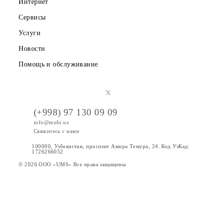
7. Организатор не вправе предоставлять информацию
третьим лицам об участнике Конкурса, за исключением
случаев, предусмотренных в процедуре Конкурса и
действующим законодательством Республики Узбекистан
8. Организатор обязан провести определение победителе
Конкурса – обладателей Призового фонда Конкурса и
предоставить им призы, согласно условиям и срокам,
установленным настоящими Правилами. В случае
обнаружения до или в ходе проведения розыгрыша приз
неработоспособности Simpliers и других аналогичных
сервисов и/или Instagram, по любым причинам,
Организатор вправе перенести розыгрыш призов на боле
поздний срок.
9. Организатор оставляет за собой право вносить
изменения и дополнения в правила конкурса. В случае
изменений в условиях Конкурса, ООО “UMS” обязуется
разместить соответствующую информацию на
официальном сайте
www.mobi.uz
.