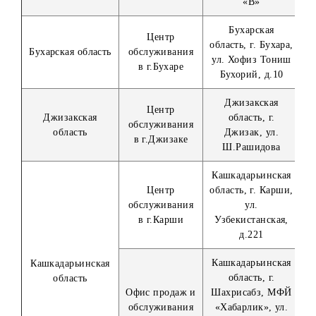
соответствующей формы.
В случае выявления родства претендента (победителя
конкурса) с лицами, имеющими трудовые отношения с
Организатором или его уполномоченными дилерами, ил
заключившими с Организатором или его
уполномоченными дилерами договора ГПХ, а также в
случае выявления факта предоставления недостоверной
информации Приз не выдается.
В случае выявления факта предоставления недостоверно
информации претендентом после вручения приза в рамк
конкурса, Организатор оставляет за собой право взыскат
всю сумму выигрыша и стоимость приза в судебном
порядке.
Адреса собственных офисов Организатора:
Наименование
Регион
Адрес