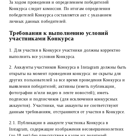
проводится с помощью сервиса Simpliers
(
https://simpliers.com
) или других аналогичных сервисов.
Для этого Администраторы указывают в сервисе ссылку 
конкурсную публикацию в Instagram, включают проверк
выполнения условий и нажимают на кнопку выявления
случайных победителей. Сервис выявляет имена (профил
победителей. Администраторы в прямом эфире проверяю
победителя на выполнение условий конкурса. Если в
результате проверки выявлено, что победитель не
выполнил одно из условий либо требований конкурса, т
администраторы проводят повторное определение
победителя.
Определение победителей в Instagram будет проводиться 
использованием онлайн-ресурса simpliers.com или други
аналогичных сервисов. В случае некорректной работы л
недоступности одного из них будет использоваться друг
За ходом проведения и определением победителей
Конкурса следит комиссия. По итогам определения