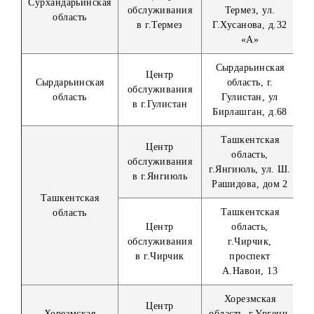
Центр
область, г. Буха
Бухарская область
обслуживания
ул. Хофиз Тон
в г.Бухаре
Бухорий, д.10
Джизакская
Центр
Джизакская
область, г.
обслуживания
область
Джизак, ул.
в г.Джизаке
Ш.Рашидова
Кашкадарьинск
Центр
область, г. Карш
обслуживания
ул.
в г.Карши
Узбекистанская
д.221
Кашкадарьинск
Кашкадарьинская
область, г.
область
Офис продаж и
Шахрисабз, М
обслуживания
«Хабарлик», ул