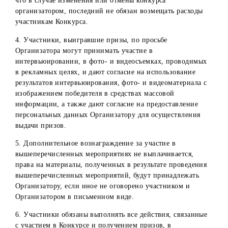
денежные средства и призы остаются в собственности
Организатора. При этом невостребованные призы
повторно не разыгрываются.
14. Организатор оставляет за собой право отказать
Победителю в предоставлении денежного выигрыша, в
случае невыполнения Победителем всех требований и
условий, предусмотренных Порядком получения призов.
15. Организатор не несет ответственности:
невозможность участников ознакомиться со списком
победителей, размещенным на официальных ресурсах
компании в социальных сетях;
неполучение/несвоевременное получение сведений/
документов, необходимых для получения Призов, по
вине самих участников или по иным причинам;
неисполнение (несвоевременное исполнение)
участниками конкурса обязанностей, предусмотренны