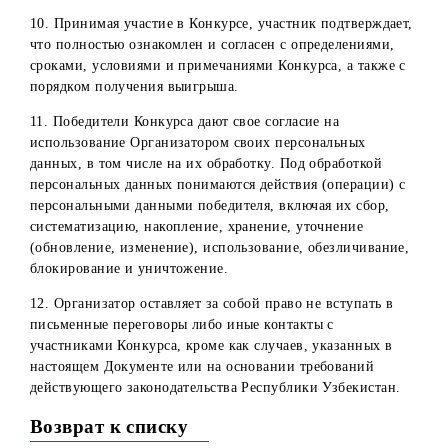
ответственности распространяется в том числе на все
процессы, связанные с работоспособностью онлайн-
сервисов по выявлению случайных победителей (Simplie
и другие аналогичные сервисы).
2. Все действия, которые совершаются с устройства
абонента (мобильное устройство, ПК, ноутбук и т.д.)
участника Конкурса, безусловно признаются
совершаемыми им самостоятельно. Организатор не несет
ответственности за действия пользователя, приведшие к
устранению пользователя от участия в конкурсе, в том
числе взлом его аккаунта, использование профиля
третьими лицами и т.д.
3. Участвуя в Конкурсе, участники дают согласие на то,
что в случае изменения или отмены конкурса
организатором, последний не обязан возмещать расходы
участникам Конкурса.
4. Участники, выигравшие призы, по просьбе