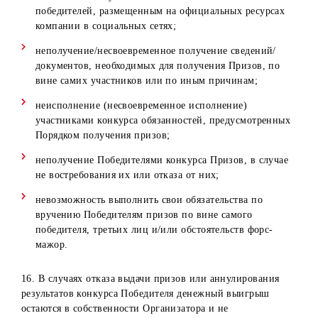
Отказ/не предоставление необходимых документов,
перечисленных в п. 7 настоящих Правил;
Выявление сведений о предоставлении со стороны
Победителя ложной информации в документах,
перечисленных в п. 7 настоящих Правил.
Выявление комментариев, содержащие грубые
выражения, нецензурную лексику, гневные
высказывания, оскорбления и т.д.
В случае аннулирования результатов Конкурса, денежны
выигрыш и приз остается в собственности Организатора
не разыгрывается повторно.
10. При оформлении/получении Приза Победитель
обязуется подписать все необходимые документы
(связанные с процессом оформления/получения Приза), 
будет указана личная информация Победителя и полная
информация о Призе.