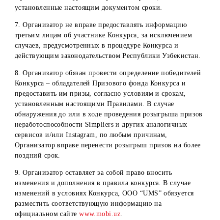
Порядком получения призов;
неполучение Победителями конкурса Призов, в случа
не востребования их или отказа от них;
невозможность выполнить свои обязательства по
вручению Победителям призов по вине самого
победителя, третьих лиц и/или обстоятельств форс-
мажор.
16. В случаях отказа выдачи призов или аннулирования
результатов конкурса Победителя денежный выигрыш
остаются в собственности Организатора и не
разыгрывается повторно.
Прочие условия:
1. Организатор не несет ответственности за действия
онлайн-сервисов по выявлению случайных победителей
(Simpliers и другие аналогичные сервисы). Отказ от