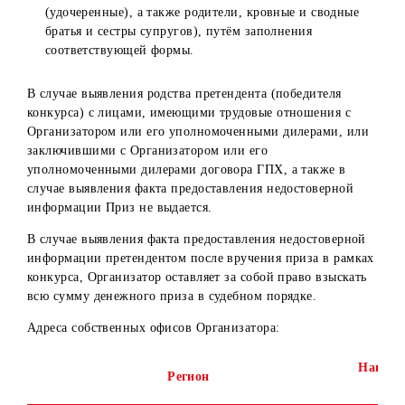
6. Денежный приз перечисляется на банковский счет
Победителям Конкурса, открытый в любом банке
Республике Узбекистан с удержанием из суммы денежно
приза налога на доходы физических лиц в соответствии 
действующим законодательством РУз на момент выплаты
7. До получения призов Победителю Конкурса необходи
обратиться лично в один из собственных офисов
Организатора и предоставить:
Оригинал паспорта гражданина РУз (для граждан РУз
национальный паспорт и вид на жительство (для
иностранных граждан), удостоверение лица без
гражданства (для лиц без гражданства) или
идентификационную ID карту.
Скан/скрин, подтверждающий выполнение условий
Конкурса.
Реквизиты банковского счета.