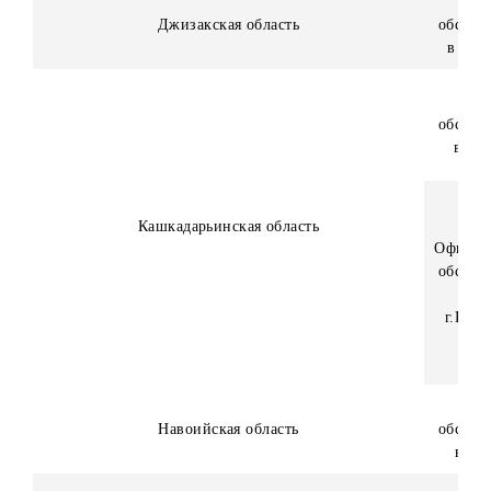
информации Приз не выдается.
В случае выявления факта предоставления недостоверно
информации претендентом после вручения приза в рамк
конкурса, Организатор оставляет за собой право взыскат
всю сумму денежного приза в судебном порядке.
Адреса собственных офисов Организатора:
Регион
г.Ташкент
Республика Каракалпакстан