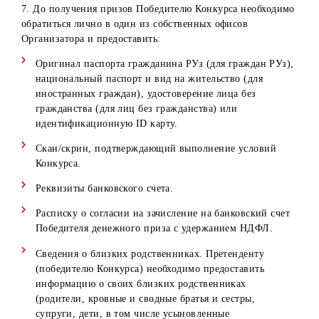
В случае, если победитель претендует на приз Конкурса,
но входит в категорию вышеуказанных лиц, приз остает
в собственности Организатора. Повторное определение
победителя не проводится.
3. Организатор обязуется в течение 30 (тридцати) рабоч
дней со дня документального оформления денежного
приза выплатить Победителям Конкурса денежные
средства в размере денежного приза.
4. Победители Конкурса обязаны в течение 30 (тридцати
рабочих дней со дня определения победителей
предоставить все необходимые документы (см. п. 7) для
оформления денежного приза. Победители Конкурса
должны предоставить все необходимые документы
посредством, указанных в пункте 7.
5. Организатор не берет на себя обязательств оплаты
налогов и сборов с денежных выплат конкурса.