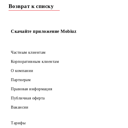
изображением победителя в средствах массовой
информации, а также дают согласие на предоставление
персональных данных Организатору для осуществления
выдачи призов.
5. Дополнительное вознаграждение за участие в
вышеперечисленных мероприятиях не выплачивается,
права на материалы, полученных в результате проведени
вышеперечисленных мероприятий, будут принадлежать
Организатору, если иное не оговорено участником и
Организатором в письменном виде.
6. Участники обязаны выполнять все действия, связанны
с участием в Конкурсе и получением призов, в
установленные настоящим документом сроки.
7. Организатор не вправе предоставлять информацию
третьим лицам об участнике Конкурса, за исключением
случаев, предусмотренных в процедуре Конкурса и
действующим законодательством Республики Узбекистан