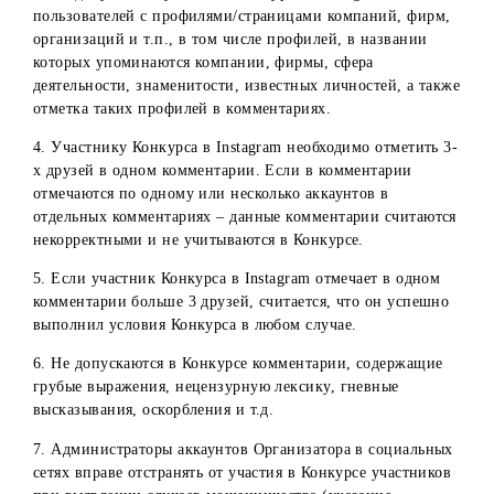
открыты на момент проведения конкурса: не скрыты для
других пользователей за все время проведения Конкурса
выявления победителей; активны (иметь публикации,
фотографии и/или видео в ленте новостей); иметь
подписки и подписчиков (для исключения конкурсных
аккаунтов). Участники, чьи аккаунты не соответствуют
данным требованиям, отстраняются от участия в Конкурс
2.1. Публикации в аккаунте участника Конкурса в
Instagram, содержащие изображения несовершеннолетни
(до 18 лет) без присутствия в кадре их родителей,
законных представителей или самого владельца аккаунта
не допускаются к участию в конкурсе. Это правило
действует и во время проверки аккаунтов победителей в
прямом эфире: если в аккаунте будут обнаружены такие
материалы, участник будет дисквалифицирован.
3. Не допускается участие в Конкурсе в Instagram
пользователей с профилями/страницами компаний, фирм
организаций и т.п., в том числе профилей, в названии