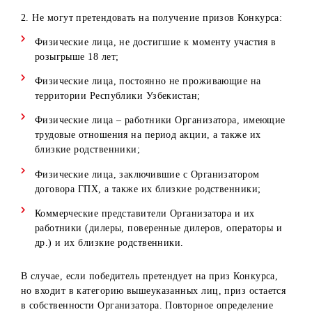
при выявлении случаев мошенничества (указание
аккаунтов знаменитостей, юридических лиц, попытки
многократного участия в Конкурсе посредством схожих
(одинаковых) аккаунтов, использование фейковых
аккаунтов и т.д.).
8. Победитель конкурса не может изменять свое имя
пользователя в профиле (никнэйм) до момента получени
приза. В случае изменения имени пользователя до этого
времени, участник лишается права на получение приза.
Информация о сервисах Lizaonair и Simpliers
Lizaonair, Simpliers – онлайн-сервисы по автоматическом
выявлению случайных (рандомных) победителей в
Instagram и др. Организатор не имеет никакого отношен
к Lizaonair, Simpliers сервера и технические возможност
которых находятся на территории третьих стран.
Порядок, сроки, места и условия получения призов