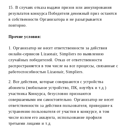
информация о Призе.
Отказ Победителя Конкурса от подписания необходимых
документов и/или совершения иных юридически значим
действий, включая предоставления требуемых документо
при получении приза, расценивается как отказ Победите
от получения приза.
10. При оформлении/получении Приза Победитель дает
свое согласие на фото и видео съемку процесса получени
приза для использования и публикаций на официальных
страницах компании в социальных сетях/мессенджерах.
11. Организатор не берет на себя обязательств выплаты
денежного приза наличными средствами.
12. В случае не востребования или отказа по любым
причинам Победителей Конкурса от получения денежног
приза - денежные средства и призы остаются в
собственности Организатора. При этом невостребованны
призы повторно не разыгрываются.