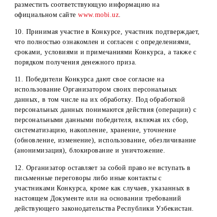
2. Все действия, которые совершаются с устройства
абонента (мобильное устройство, ПК, ноутбук и т.д.)
участника Конкурса, безусловно признаются
совершаемыми им самостоятельно. Организатор не несет
ответственности за действия пользователя, приведшие к
устранению пользователя от участия в конкурсе, в том
числе взлом его аккаунта, использование профиля
третьими лицами и т.д.
3. Участвуя в Конкурсе, участники дают согласие на то,
что в случае изменения или отмены конкурса
организатором, последний не обязан возмещать расходы
участникам Конкурса.
4. Участники, выигравшие призы, по просьбе
Организатора могут принимать участие в
интервьюировании, в фото- и видеосъемках, проводимы
в рекламных целях, и дают согласие на использование
результатов интервьюирования, фото- и видеоматериала 