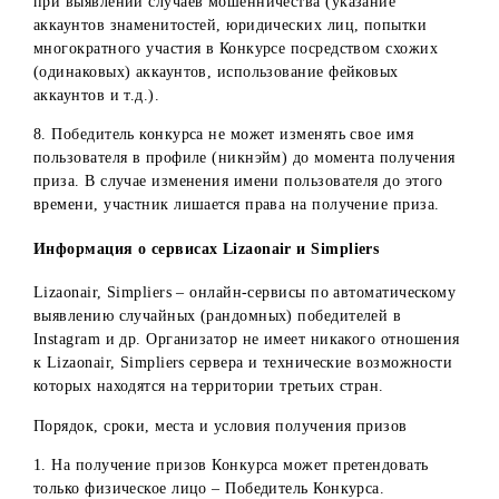
которых упоминаются компании, фирмы, сфера
деятельности, знаменитости, известных личностей, а та
отметка таких профилей в комментариях.
4. Участнику Конкурса в Instagram необходимо отметить 
х друзей в одном комментарии. Если в комментарии
отмечаются по одному или несколько аккаунтов в
отдельных комментариях – данные комментарии считают
некорректными и не учитываются в Конкурсе.
5. Если участник Конкурса в Instagram отмечает в одном
комментарии больше 3 друзей, считается, что он успешн
выполнил условия Конкурса в любом случае.
6. Не допускаются в Конкурсе комментарии, содержащие
грубые выражения, нецензурную лексику, гневные
высказывания, оскорбления и т.д.
7. Администраторы аккаунтов Организатора в социальн
сетях вправе отстранять от участия в Конкурсе участнико