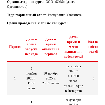
– Конкурс).
Организатор конкурса:
ООО «UMS» (далее –
Организатор).
Территориальный охва
т: Республика Узбекистан.
Сроки проведения и призы конкурса:
Дата,
Дата и
Дата и
время и
Кол
время
время
Период
место
побе
запуска
окончания
выявления
тел
периода
периода
победителей
12 ноября
5
2025 г.
ноября
10 ноября
в 15:00
1
2025 г.
2025 г.
3
часов
11:00
23:59 часов