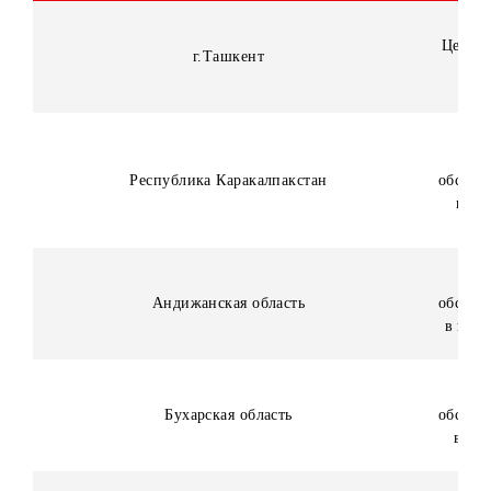
Расписку о согласии на зачисление на банковский сче
Победителя денежного приза с удержанием НДФЛ.
Сведения о близких родственниках. Претенденту
(победителю Конкурса) необходимо предоставить
информацию о своих близких родственниках
(родители, кровные и сводные братья и сестры,
супруги, дети, в том числе усыновленные
(удочеренные), а также родители, кровные и сводные
братья и сестры супругов), путём заполнения
соответствующей формы.
В случае выявления родства претендента (победителя
конкурса) с лицами, имеющими трудовые отношения с
Организатором или его уполномоченными дилерами, ил
заключившими с Организатором или его
уполномоченными дилерами договора ГПХ, а также в
случае выявления факта предоставления недостоверной