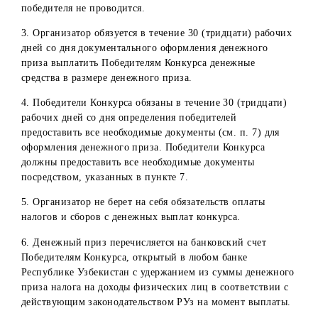
1. На получение призов Конкурса может претендовать
только физическое лицо – Победитель Конкурса.
2. Не могут претендовать на получение призов Конкурса
Физические лица, не достигшие к моменту участия в
розыгрыше 18 лет;
Физические лица, постоянно не проживающие на
территории Республики Узбекистан;
Физические лица – работники Организатора, имеющи
трудовые отношения на период акции, а также их
близкие родственники;
Физические лица, заключившие с Организатором
договора ГПХ, а также их близкие родственники;
Коммерческие представители Организатора и их
работники (дилеры, поверенные дилеров, операторы 
др.) и их близкие родственники.