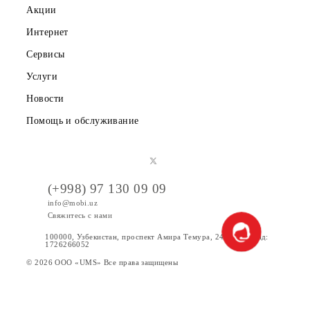
8. Организатор обязан провести определение победителе
Конкурса – обладателей Призового фонда Конкурса и
предоставить им призы, согласно условиям и срокам,
установленным настоящими Правилами. В случае
обнаружения до или в ходе проведения розыгрыша приз
неработоспособности Lizaonair, Simpliers и/или Telegram
Instagram, Youtube по любым причинам, Организатор
вправе перенести розыгрыш призов на более поздний
срок.
9. Организатор оставляет за собой право вносить
изменения и дополнения в правила конкурса. В случае
изменений в условиях Конкурса, ООО “UMS” обязуется
разместить соответствующую информацию на
официальном сайте
www.mobi.uz
.
10. Принимая участие в Конкурсе, участник подтверждае
что полностью ознакомлен и согласен с определениями,
сроками, условиями и примечаниями Конкурса, а также 
порядком получения денежного приза.