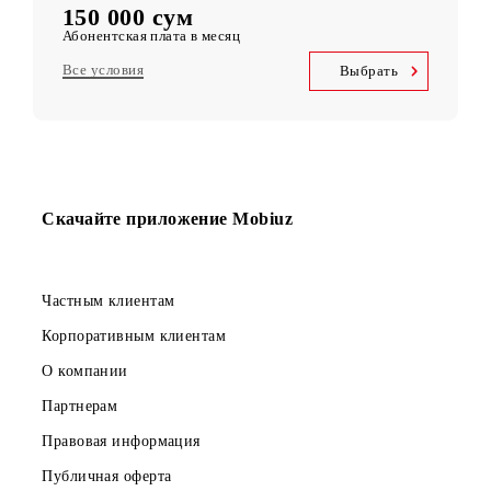
Kid Security, MobiMusic
Бесплатная подписка на сервисы
MobiTV +Sport
(19 спортивных каналов, OneFC и Setanta Sports) Бесплатная
подписка на сервис
Безлимитный доступ
Telegram, Instagram, Facebook, Facebook messenger
UNLIM минут
по Узбекистану в месяц
5 000 SMS
в месяц
150 000 сум
Абонентская плата в месяц
Все условия
Выбрать
Скачайте приложение Mobiuz