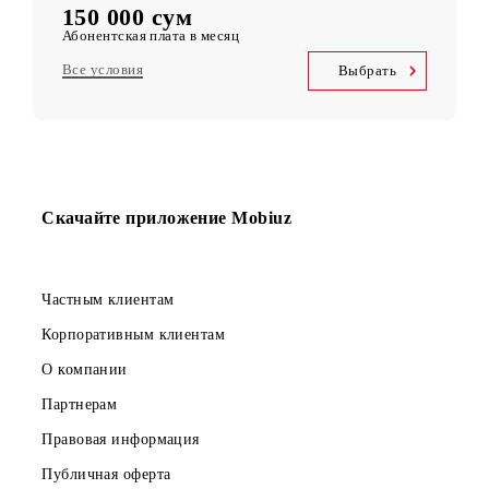
Kid Security, MobiMusic
Бесплатная подписка на сервисы
MobiTV +Sport
(19 спортивных каналов, OneFC и Setanta Sports) Бесплатная
подписка на сервис
Безлимитный доступ
Telegram, Instagram, Facebook, Facebook messenger
UNLIM минут
по Узбекистану в месяц
5 000 SMS
в месяц
150 000 сум
Абонентская плата в месяц
Все условия
Выбрать
Скачайте приложение Mobiuz