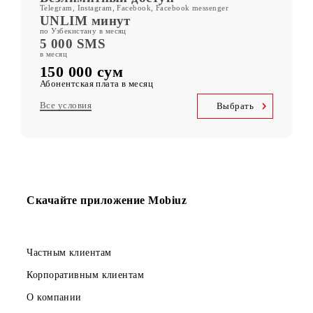
ORZU 150
400 ГБ
включенного мобильного интернета в месяц
Kid Security, MobiMusic
Бесплатная подписка на сервисы
MobiTV +Sport
(19 спортивных каналов, OneFC и Setanta Sports) Бесплатная
подписка на сервис
Безлимитный доступ
Telegram, Instagram, Facebook, Facebook messenger
UNLIM минут
по Узбекистану в месяц
5 000 SMS
в месяц
150 000 сум
Абонентская плата в месяц
Все условия
Выбрать