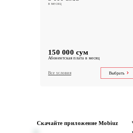
MobiTV +Sport
(19 спортивных каналов, OneFC и Setan
Sports) Бесплатная подписка на сервис
Безлимитный доступ
Telegram, Instagram, Facebook, Faceboo
messenger
UNLIM минут
по Узбекистану в месяц
5 000 SMS
в месяц
150 000 сум
Абонентская плата в месяц