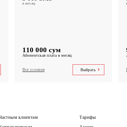
MobiTV
ta
(50+ ТВ-каналов и киноархив) Бесплатная
подписка на сервис
Безлимитный доступ
k
Telegram, Instagram, Facebook, Facebook
messenger
UNLIM минут
по Узбекистану в месяц
5 000 SMS
в месяц
110 000 сум
Абонентская плата в месяц