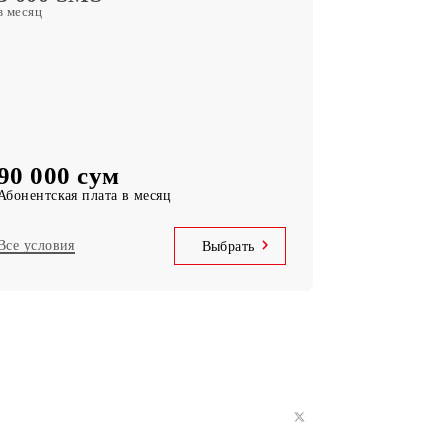
MobiTV
(50+ ТВ-каналов и киноархив) Бесплатная
подписка на сервис
Безлимитный доступ
Telegram, Instagram, Facebook, Facebook
messenger
UNLIM минут
по Узбекистану в месяц
5 000 SMS
в месяц
90 000 сум
Абонентская плата в месяц