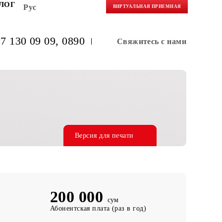
НЕРАМ
БЛОГ
Рус
ВИРТУАЛЬНАЯ 
(+998) 97 130 09 09
, 0890
Свяжитес
Версия для печати
200 000
сум