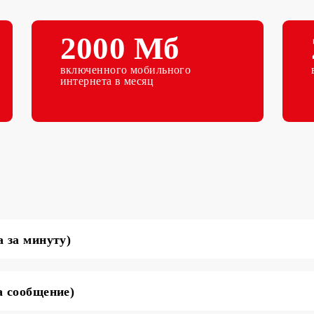
т
2000 Мб
м
включенного мобильного
интернета в месяц
 (цена за минуту)