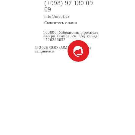
Все условия
Выбрать
(+998) 97 130 09
09
info@mobi.uz
Свяжитесь с нами
100000, Узбекистан, проспе
Амира Темура, 24. Код УзК
1726266052
© 2026 OOO «UMS» Все права
защищены