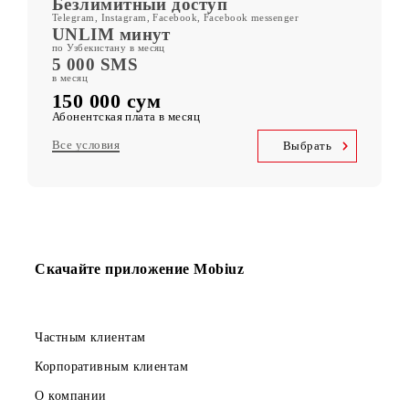
ORZU 150
400 ГБ
включенного мобильного интернета в месяц
Kid Security, MobiMusic
Бесплатная подписка на сервисы
MobiTV +Sport
(19 спортивных каналов, OneFC и Setanta Sports) Бесплатная
подписка на сервис
Безлимитный доступ
Telegram, Instagram, Facebook, Facebook messenger
UNLIM минут
по Узбекистану в месяц
5 000 SMS
в месяц
150 000 сум
Абонентская плата в месяц
Все условия
Выбрать