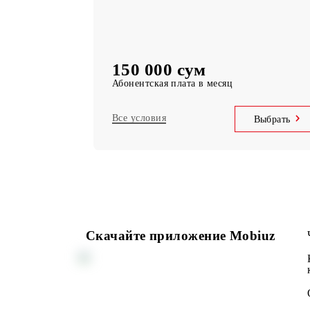
Telegram, Instagram, Facebook, Faceboo
messenger
UNLIM минут
по Узбекистану в месяц
5 000 SMS
в месяц
150 000 сум
Абонентская плата в месяц
Все условия
Выбр