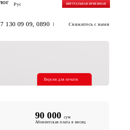
НЕРАМ
БЛОГ
Рус
ВИРТУАЛЬНАЯ 
(+998) 97 130 09 09
, 0890
Свяжитес
Версия для печати
90 000
сум