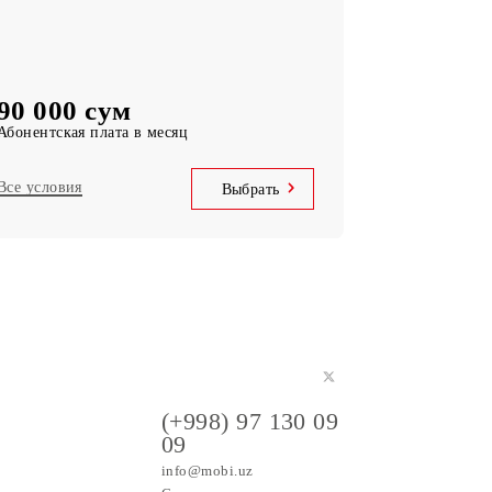
Telegram, Instagram, Facebook, Facebook
messenger
UNLIM минут
по Узбекистану в месяц
5 000 SMS
в месяц
90 000 сум
Абонентская плата в месяц
Все условия
Выбрать