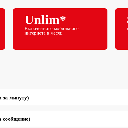
т
Unlim*
м
Включенного мобильного
интернета в месяц
 (цена за минуту)