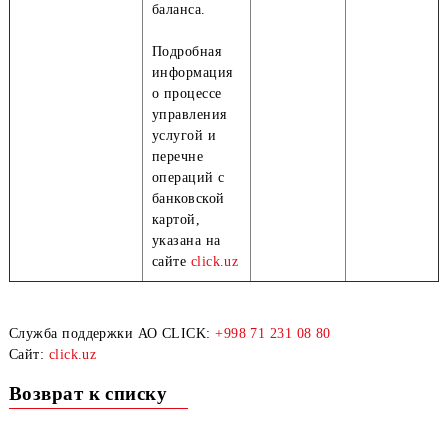
сообще
CLICK»
880 (USSD)
SMS
с номе
880 (S
уведомление
– 168,4
об
сум с 
изменениях
баланса.
Подробная
информация
о процессе
управления
услугой и
перечне
операций с
банковской
картой,
указана на
сайте
click.uz