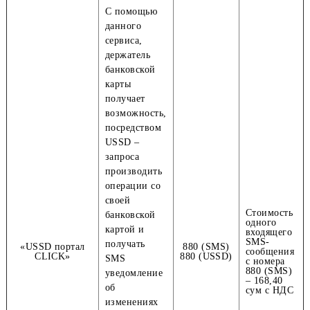
Описание
Сервисные
Название услуги
Стоим
сервиса
номера
С помощью
данного
сервиса,
держатель
банковской
карты
получает
возможность,
посредством
USSD –
запроса
производить
операции со
своей
Стоимо
банковской
одного
картой и
входящ
SMS-
получать
«USSD портал
880 (SMS)