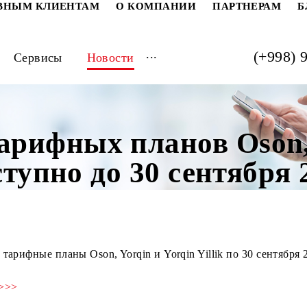
РАТИВНЫМ КЛИЕНТАМ
О КОМПАНИИ
ПАРТ
...
луги
Сервисы
Новости
 тарифных планов O
 доступно до 30 сентя
ить тарифные планы Oson, Yorqin и Yorqin Yillik по 3
>>>
 >>>