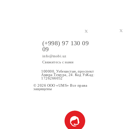
(+998) 97 130 09
09
info@mobi.uz
Свяжитесь с нами
100000, Узбекистан, проспе
Амира Темура, 24. Код УзК
1726266052
© 2026 OOO «UMS» Все права
защищены
ание