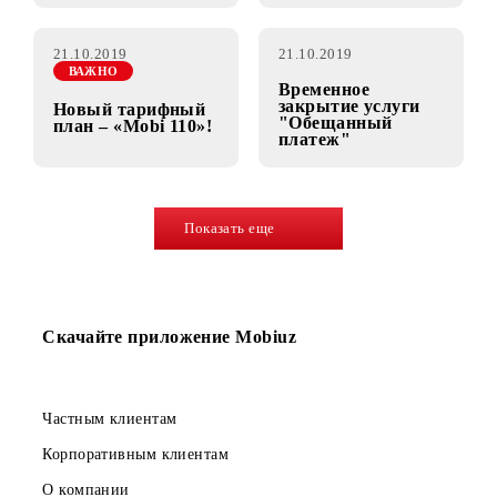
31.10.2019
30.10.2019
ВАЖНО
АКЦИЯ
Обновление
Срок подключения
биллинговой
ТП «Omad»
системы
продлён до 29
февраля 2020г.
21.10.2019
21.10.2019
ВАЖНО
Временное
закрытие услуги
Новый тарифный
"Обещанный
план – «Mobi 110»!
платеж"
Показать еще