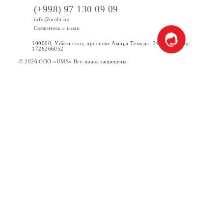
Акции
Интернет
Сервисы
Услуги
Новости
Помощь и обслуживание
(+998) 97 130 09 09
info@mobi.uz
Свяжитесь с нами
100000, Узбекистан, проспект Амира Темура, 24. Код УзКад:
1726266052
© 2026 OOO «UMS» Все права защищены