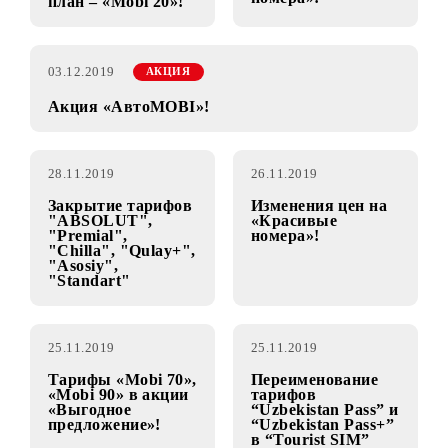
19.12.2019
11.12.2019
ВАЖНО
Новые цены на
«Красивые
Новый тарифный
номера»!
план – «Mobi 20»!
03.12.2019
АКЦИЯ
Акция «АвтоMOBI»!
28.11.2019
26.11.2019
Закрытие тарифов
Изменения цен на
"ABSOLUT",
«Красивые
"Premial",
номера»!
"Chilla", "Qulay+",
"Asosiy",
"Standart"