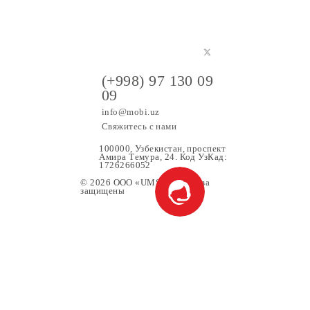
(+998) 97 130 09
09
info@mobi.uz
Свяжитесь с нами
100000, Узбекистан, проспе
Амира Темура, 24. Код УзК
1726266052
© 2026 OOO «UMS» Все права
защищены
ание