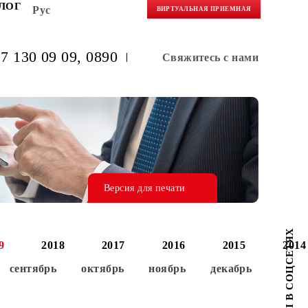
НЕРАМ
БЛОГ
Рус
ВИРТУАЛЬНАЯ 
(+998) 97 130 09 09
, 0890
Свяжитес
Версия для печати
0
2019
2018
2017
2016
август
сентябрь
октябрь
ноябрь