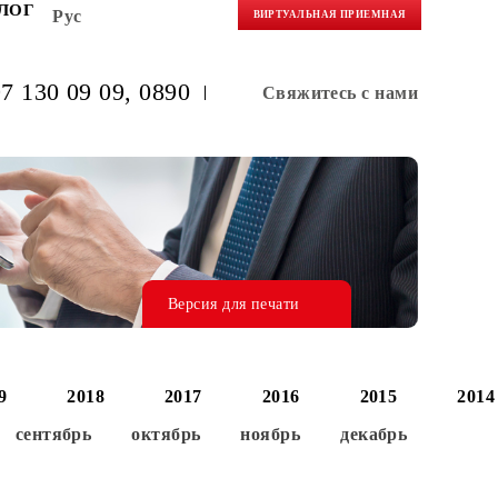
НЕРАМ
БЛОГ
Рус
ВИРТУАЛЬНАЯ 
(+998) 97 130 09 09
, 0890
Свяжитес
Версия для печати
0
2019
2018
2017
2016
август
сентябрь
октябрь
ноябрь