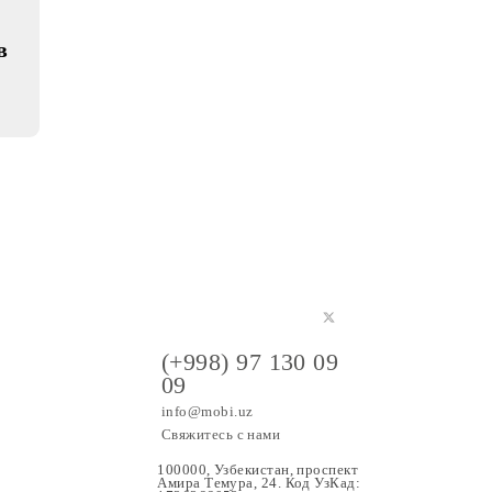
ие
и
х вызовов
истану
митов