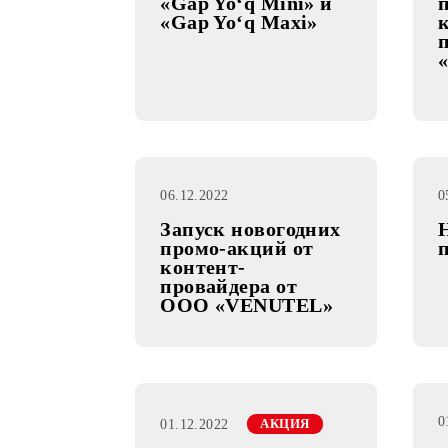
09.12.2022
Изменения на
тарифных планах
«Gap Yo‘q Mini» и
«Gap Yo‘q Maxi»
06.12.2022
Запуск новогодних
промо-акций от
контент-