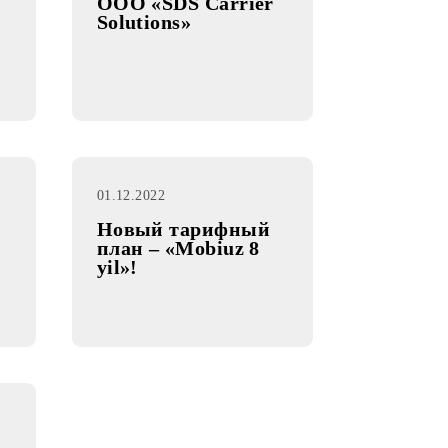
06.12.2022
овогодней
Запуск новогодней
ции от
промо-акции от
OOO «SDS Carrier
ра от
Solutions»
RON
M
K»
01.12.2022
Новый тарифный
ha!» !
план – «Mobiuz 8
yil»!