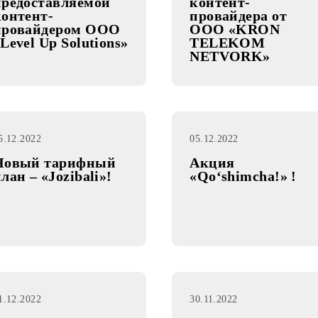
06.12.2022
06.12.2022
Закрытие контент-
Запуск н
услуги,
промо-ак
предоставляемой
контент-
контент-
провайде
провайдером OOO
OOO «K
«Level Up Solutions»
TELEKO
NETVOR
05.12.2022
05.12.2022
Новый тарифный
Акция
план – «Jozibali»!
«Qo‘shimc