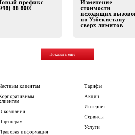
01.12.2022
30.11.2022
Новый префикс
Изменен
(998) 88 800!
стоимост
исходящи
по Узбек
сверх ли
Показать еще