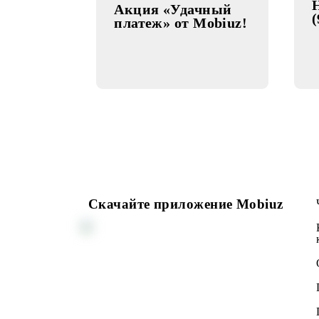
провайдера от
OOO «VENUTEL»
01.12.2022
АКЦИЯ
Акция «Удачный
платеж» от Mobiuz!