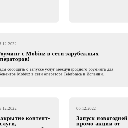
Изменение условий
Запуск к
подключения на
услуги о
тарифные планы
«Zamin M
13.12.2022
Роуминг с Mobiuz в сети зарубежных
операторов!
Рады сообщить о запуске услуг международного роумин
абонентов Mobiuz в сети оператора Telefonica в Испании