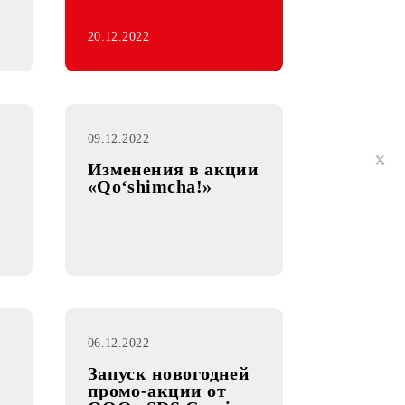
онтент-
т OOO
obile»
20.12.2022
09.12.2022
Изменения в акции
«Qo‘shimcha!»
га для
.