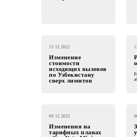
Продление сроков
участия в акции
«Безлимитный
ночной Интернет в
подарок!»
15.12.2022
Изменение
стоимости
исходящих вызовов
по Узбекистану
сверх лимитов