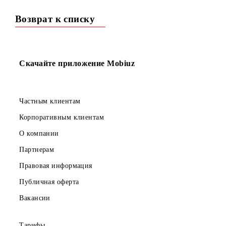
Подключение номеров со стоимостью, установленной в
рамках акции «Лови момент V.3», производится только 
специально утвержденному списку
Возврат к списку
Скачайте приложение Mobiuz
Частным клиентам
Корпоративным клиентам
О компании
Партнерам
Правовая информация