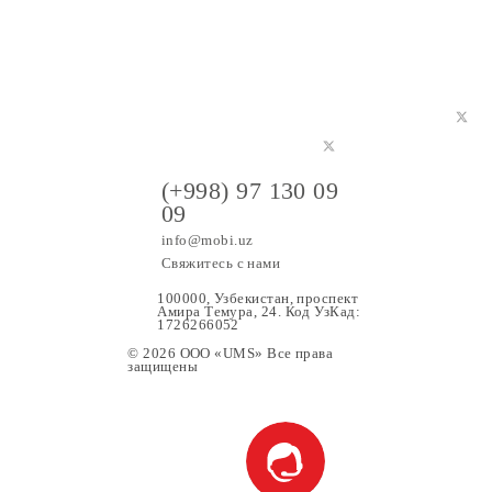
ге на нашем сайте.
(+998) 97 130 09
09
info@mobi.uz
Свяжитесь с нами
100000, Узбекистан, проспе
Амира Темура, 24. Код УзК
1726266052
© 2026 OOO «UMS» Все права
защищены
ание