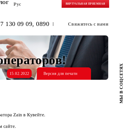
НЕРАМ
БЛОГ
Рус
ВИРТУАЛЬНАЯ 
(+998) 97 130 09 09
, 0890
Свяжитес
ных операторов!
15.02.2022
Версия для печати
в сети оператора Zain в Кувейте.