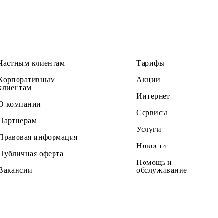
 расширении доступных услуг в международном роумин
Частным клиентам
Тарифы
Корпоративным
Акции
клиентам
Интернет
О компании
Сервисы
Партнерам
Услуги
Правовая информация
Новости
Публичная оферта
Помощь и
Вакансии
обслужив