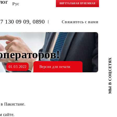
НЕРАМ
БЛОГ
Рус
ВИРТУАЛЬНАЯ 
(+998) 97 130 09 09
, 0890
Свяжитес
ных операторов!
01.03.2022
Версия для печати
ратора Zong в Пакистане.