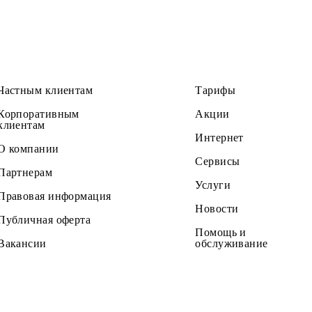
 расширении доступных услуг в международном роумин
Частным клиентам
Тарифы
Корпоративным
Акции
клиентам
Интернет
О компании
Сервисы
Партнерам
Услуги
Правовая информация
Новости
Публичная оферта
Помощь и
Вакансии
обслужив