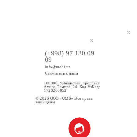
ге на нашем сайте.
(+998) 97 130 09
09
info@mobi.uz
Свяжитесь с нами
100000, Узбекистан, проспе
Амира Темура, 24. Код УзК
1726266052
© 2026 OOO «UMS» Все права
защищены
ание