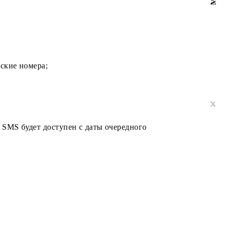
!
у и на городские номера;
план пакет SMS будет доступен с даты очередного