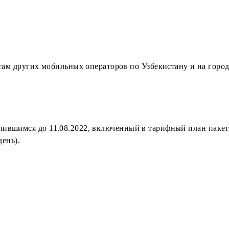
нного пакета SMS на тарифном плане «Gap Yo‘q Maxi»
:
z;
бонентам других мобильных операторов по Узбекистан
дключившимся до 11.08.2022, включенный в тарифный 
ц/ за день).
»