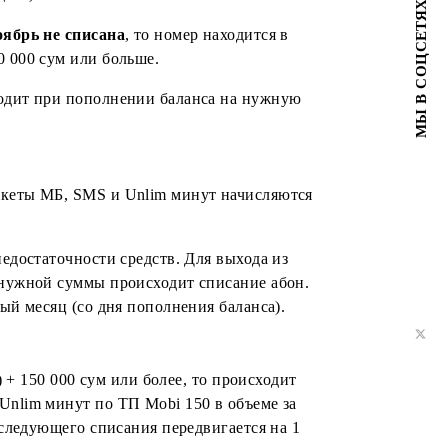
у по недостаточности средств и находится в ней до
ия счета в размере суммы абон. платы за месяц или
начисление пакетов МБ, SMS и Unlim минут происходит
сяц или на день).
 плата за ноябрь не списана
, то номер находится в
на сумму 150 000 сум или больше.
месяц происходит при пополнении баланса на нужную
больше
, то пакеты МБ, SMS и Unlim минут начисляются
(за месяц);
окировке по недостаточности средств. Для выхода из
 баланса до нужной суммы происходит списание абон.
 1 календарный месяц (со дня пополнения баланса).