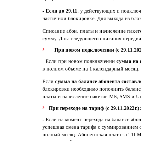
В случае нехватки денежных средств
момента пополнения счета в размере
день, блокировка по недостаточнос
сразу после пополнения счета (в об
-
Если до 29.11.
у действующих и по
частичной блокировке. Для выхода 
Списание абон. платы и начисление
сумму. Дата следующего списания п
При новом подключении (с 29.1
- Если при новом подключении
сумм
в полном объеме на 1 календарный м
Если
сумма на балансе абонента со
блокировки необходимо пополнить б
платы и начисление пакетов МБ, SMS