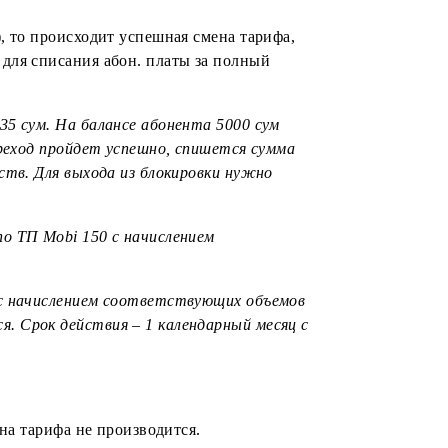
хода – 4210,35 сум. На балансе абонента 100 000 сум
случае переход пройдет успешно, но произойдет
i 150 (7500 сум) и стоимость перехода будут списаны
– 6 декабря. В этом случае остатки счетчиков от ТП
Узбекистану, 3 334 МБ, 334 SMS) со сроком действия
 10 000 сум)
, то происходит успешная смена тарифа,
са на сумму для списания абон. платы за полный
хода – 4210,35 сум. На балансе абонента 5000 сум
том случае переход пройдет успешно, спишется сумма
очности средств. Для выхода из блокировки нужно