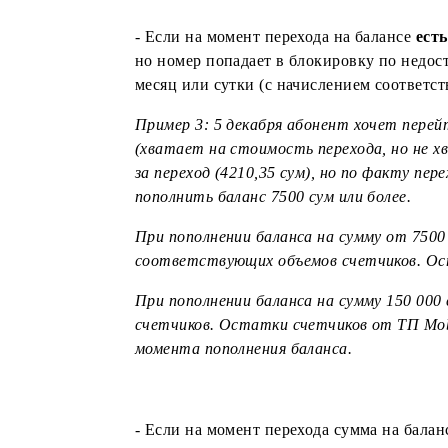
Пример 2: 5 декабря абонент хочет 
(хватает на стоимость перехода, но
переключение на ежедневное списани
сразу же по факту перехода. Следу
Mobi 60 сгорают. Начисляются толь
до конца дня 5 декабря.
- Если на момент перехода на балан
но номер попадает в блокировку по 
месяц или сутки (с начислением со
Пример 3: 5 декабря абонент хочет 
(хватает на стоимость перехода, но
за переход (4210,35 сум), но по фа
пополнить баланс 7500 сум или боле