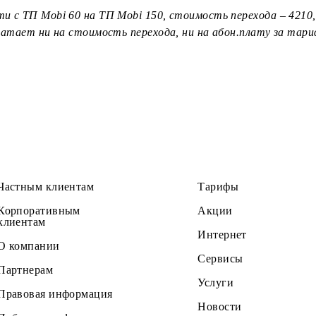
 7500 сум до 149 999 сум будет списание ежедневной 
в. Остатки счетчиков от ТП Mobi 60 сгорают.
50 000 сум или больше будет списание абон.платы за 
П Mobi 60 и полные счетчики по ТП Mobi 150 за месяц
балансе менее стоимости перехода (4210,35 или 10 000
перейти с ТП Mobi 60 на ТП Mobi 150, стоимость перех
к. не хватает ни на стоимость перехода, ни на абон.п