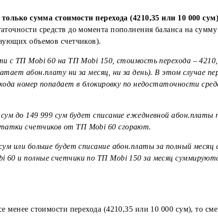
перейти с ТП Mobi 60 на ТП Mobi 150, стоимость пере
 не хватает на полную абон.плату за месяц). В этом 
е абон.платы. Абонентская плата за 1 день по ТП Mob
ющее ежедневное списание абон.платы за ТП Mobi 150 
ко ежедневный объем по ТП Mobi 150 (Unlim минут по 
се
есть только сумма стоимости перехода (4210,35 или
недостаточности средств до момента пополнения балан
ответствующих объемов счетчиков).
перейти с ТП Mobi 60 на ТП Mobi 150, стоимость пере
 не хватает абон.плату ни за месяц, ни за день). В э
кту перехода номер попадает в блокировку по недостат
е.