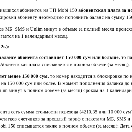
 для списания за 1 день, абонент попадает в блокировк
 суммы абон. платы за месяц или день. После пополнен
ти средств снимается. Списание абонентской платы и 
ъеме в зависимости от суммы пополнения: на полный ме
дключившихся абонентов на ТП Mobi 150
абонентская
из блокировки абоненту необходимо пополнить баланс 
 пакетов МБ, SMS и Unlim минут в объеме за полный 
ередвигается на 1 календарный месяц.
1.2022г.):
а на балансе абонента составляет 150 000 сум или 
есяц. Абонентская плата списывается в полном объеме 
ставляет менее 150 000 сум
, то номер находится в бл
аланс на 150 000 сум или более. В момент пополнения
 и Unlim минут в полном объеме (за месяц) сроком на