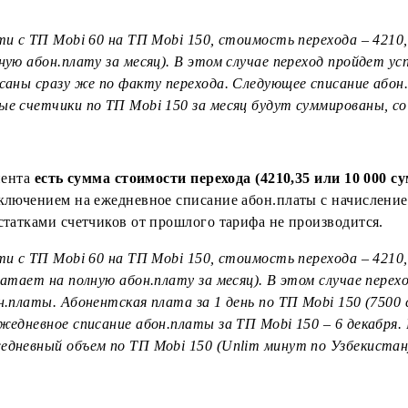
22г.):
е абонента есть сумма стоимости перехода (4210,35 или
нием остатков счетчиков за прошлый тариф с пакетами
 ТП Mobi 150 списывается также в полном объеме (за м
перейти с ТП Mobi 60 на ТП Mobi 150, стоимость пере
а полную абон.плату за месяц). В этом случае перехо
т списаны сразу же по факту перехода. Следующее спи
полные счетчики по ТП Mobi 150 за месяц будут сумми
се абонента
есть сумма стоимости перехода (4210,35 ил
с переключением на ежедневное списание абон.платы 
ие с остатками счетчиков от прошлого тарифа не произ