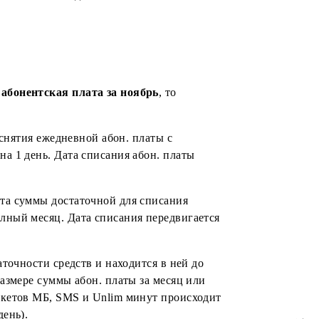
 платы и начисления Unlim минут, пакетов МБ, SMS (с
ум/день и начислением ежедневных пакетов Unlim
 списалась абонентская плата за ноябрь
, то
.2022г.
чается режим снятия ежедневной абон. платы с
я в объеме на 1 день. Дата списания абон. платы
счету абонента суммы достаточной для списания
объеме на полный месяц. Дата списания передвигается