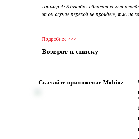
При пополнении баланса на сумму от
соответствующих объемов счетчико
При пополнении баланса на сумму 1
счетчиков. Остатки счетчиков от Т
момента пополнения баланса.
- Если на момент перехода сумма на 
Пример 4: 5 декабря абонент хочет 
этом случае переход не пройдет, т.
Подробнее >>>
Возврат к списку