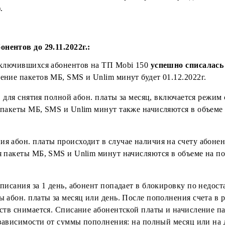
рифе «Mobi 150» изменена система расчета абонентской
 режим списания абонентской платы в размере 7500 с
4 SMS).
х абонентов до 29.11.2022г.:
и подключившихся абонентов на ТП Mobi 150
успешно
ачисление пакетов МБ, SMS и Unlim минут будет 01.12
средств для снятия полной абон. платы за месяц, вклю
ента, пакеты МБ, SMS и Unlim минут также начисляютс
писания абон. платы происходит в случае наличия на 
сляются пакеты МБ, SMS и Unlim минут начисляются в 