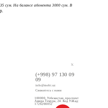
абон.платы по ТП Mobi 150 с начислением
полный месяц с начислением соответствующих объемов
 суммируются. Срок действия – 1 календарный месяц с
 сум), то смена тарифа не производится.
ода – 4210,35 сум. На балансе абонента 3000 сум. В
лату за тариф.