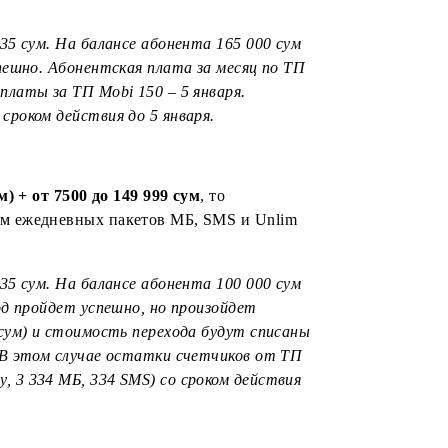
 10 000 сум) + 150 000 сум или более, то происходит
 МБ, SMS и Unlim минут по ТП Mobi 150 в объеме за
есяц); Дата следующего списания передвигается на 1
хода – 4210,35 сум. На балансе абонента 165 000 сум
д пройдет успешно. Абонентская плата за месяц по ТП
сание абон.платы за ТП Mobi 150 – 5 января.
рованы, со сроком действия до 5 января.
и 10 000 сум) + от 7500 до 149 999 сум
, то
с начислением ежедневных пакетов МБ, SMS и Unlim
водится.