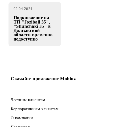
04.04.2024
03.04.2024
Роуминг с Mobiuz
Профилактические
в сети зарубежных
работы у контент-
операторов!
провайдера ООО
«Televista»
02.04.2024
Подключение на
ТП "Jozibali 35",
"Shunchaki 35" в
Джизакской
области временно
недоступно