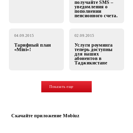
пути»! Главный
английского языка
приз 100 000 000
сум!
08.09.2015
04.09.2015
Доступен новый
Услуга
префикс 724 в г.
«информирование
Ташкенте
о пенсии» –
получайте SMS –
уведомления о
пополнении
пенсионного счета.
04.09.2015
02.09.2015
Тарифный план
Услуги роуминга
«Mini»!
теперь доступны
для наших
абонентов в
Таджикистане