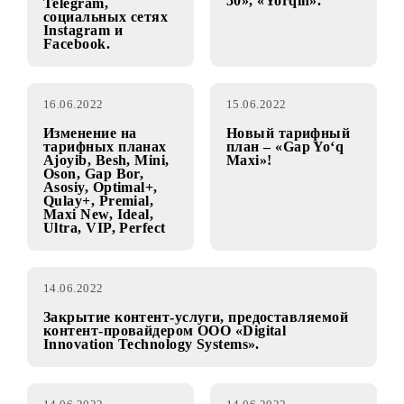
Изменение
обслуживания
Выиграйте призы
абонентов на
в конкурсе
тарифных планах
«Энергия лета» в
«Terminal+», «Mobi
мессенджере
50», «Yorqin».
Telegram,
социальных сетях
Instagram и
Facebook.
16.06.2022
15.06.2022
Изменение на
Новый тарифный
тарифных планах
план – «Gap Yo‘q
Ajoyib, Besh, Mini,
Maxi»!
Oson, Gap Bor,
Asosiy, Optimal+,
Qulay+, Premial,
Maxi New, Ideal,
Ultra, VIP, Perfect