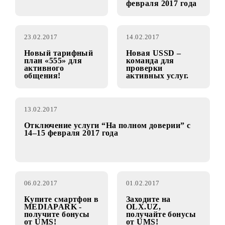
Оптимальный
тарифный план
Тариф “Super
«Optima 333» для
Optima”
активного
недоступен для
общения!
новых
подключений с 24
февраля 2017 года
23.02.2017
14.02.2017
Новый тарифный
Новая USSD –
план «555» для
команда для
активного
проверки
общения!
активных услуг.
13.02.2017
Отключение услуги “На полном доверии” с
14–15 февраля 2017 года