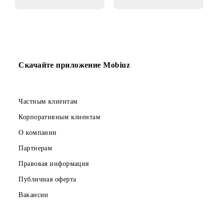
06.02.2017
01.02.2017
Купите смартфон в
Заходите на
MEDIAPARK -
OLX.UZ,
получите бонусы
получайте бонусы
от UMS!
от UMS!
Скачайте приложение Mobiuz
Частным клиентам
Корпоративным клиентам