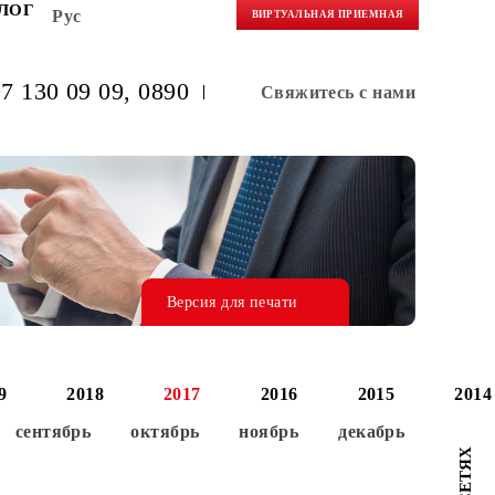
НЕРАМ
БЛОГ
Рус
ВИРТУАЛЬНАЯ 
(+998) 97 130 09 09
, 0890
Свяжитес
Версия для печати
0
2019
2018
2017
2016
август
сентябрь
октябрь
ноябрь