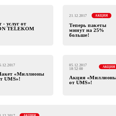
21.12.2017
тент - услуг от
Теперь п
П «KRON TELEKOM
минут на
больше!
06.12.2017
05.12.2017
18:52:00
Пакет «Миллионы
Акция «
от UMS»!
от UMS»!