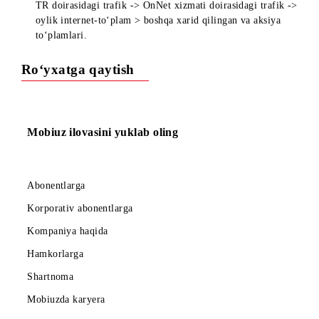
5000 MB bonusli to‘plamning amal qilish muddati - 7 ku
MB qoldig‘ini tekshirish uchun *102*0# tering
Abonentda bir necha turdagi to‘plamlar mavjud bo‘lgand
trafikning sarflanish tartibi: Kunlik internet >
«Do‘stingizni olib keling» bonusli to‘plamidan trafik
TR doirasidagi trafik -> OnNet xizmati doirasidagi trafik
oylik internet-to‘plam > boshqa xarid qilingan va aksiya
to‘plamlari.
Ro‘yxatga qaytish
Mobiuz ilovasini yuklab oling
Abonentlarga