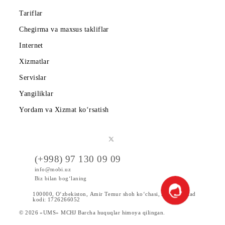
Korporativ abonentlarga
Kompaniya haqida
Hamkorlarga
Shartnoma
Mobiuzda karyera
Tariflar
Chegirma va maxsus takliflar
Internet
Xizmatlar
Servislar
Yangiliklar
Yordam va Xizmat ko‘rsatish