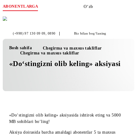
ABONENTLARGA
O‘zb
(+998) 97 130 09 09
, 0890
Biz bilan bog‘laning
Bosh sahifa
Chegirma va maxsus takliflar
Chegirma va maxsus takliflar
«Do‘stingizni olib keling» aksiyasi
«Do‘stingizni olib keling» aksiyasida ishtirok eting va 5000
MB sohiblari bo‘ling!