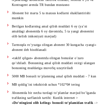
Shartlar:
Aksiyada faqat jismoniy shaxslar uchun mo‘ljallangan tar
rejalaridagi abonentlar ishtirok etishadi, Mobiuz 8 yil va
Kontragent arenda TR bundan mustasno
Abonent bir marta 5 ta maxsus kodlarni shakllantirishi
mumkin
Berilgan kodlarning amal qilish muddati 6 oy (ya’ni
amaldagi abonentda 6 oy davomida, 5 ta yangi abonentni
olib kelish imkoniyati mavjud)
Tarmoqda ro‘yxatga olingan abonent 30 kungacha «yangi
abonent deb hisoblanadi
«taklif qilgan» abonentda olingan bonuslar o‘zaro
qo‘shiladi. Bonusning amal qilish muddati oxirgi ulangan
bonusning muddatiga muvofiq uzaytiriladi