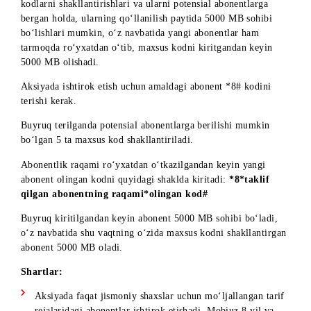
Aksiya doirasida barcha amaldagi abonentlar 5 ta maxsus
kodlarni shakllantirishlari va ularni potensial abonentlarga
bergan holda, ularning qo‘llanilish paytida 5000 MB sohibi
bo‘lishlari mumkin, o‘z navbatida yangi abonentlar ham
tarmoqda ro‘yxatdan o‘tib, maxsus kodni kiritgandan keyin
5000 MB olishadi.
Aksiyada ishtirok etish uchun amaldagi abonent *8# kodini
terishi kerak.
Buyruq terilganda potensial abonentlarga berilishi mumkin
bo‘lgan 5 ta maxsus kod shakllantiriladi.
Abonentlik raqami ro‘yxatdan o‘tkazilgandan keyin yangi
abonent olingan kodni quyidagi shaklda kiritadi:
*8*taklif
qilgan abonentning raqami*olingan kod#
Buyruq kiritilgandan keyin abonent 5000 MB sohibi bo‘ladi,
o‘z navbatida shu vaqtning o‘zida maxsus kodni shakllantirg
abonent 5000 MB oladi.