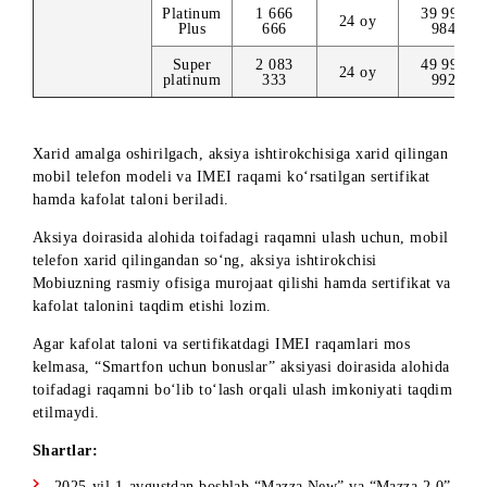
nova 13
12GB+256GB;
Super
• HUAWEI
208 333
24 oy
4 9
gold
nova 13 Pro
12GB+512G;
Platinum
416 666
24 oy
9 9
Light
Silver
70 000
12 oy
84
Gold
166 666
12 oy
1 9
Super
208 333
24 oy
4 9
gold
Platinum
• HUAWEI
416 666
24 oy
9 9
Light
Mate X6
12GB+512GB.
1 041
24
Platinum
24 oy
666
Platinum
1 666
39
24 oy
Plus
666
Super
2 083
49
24 oy
platinum
333