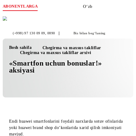
ABONENTLARGA
O‘zb
(+998) 97 130 09 09
, 0890
Biz bilan bog‘laning
Bosh sahifa
Chegirma va maxsus takliflar
Chegirma va maxsus takliflar arxivi
«Smartfon uchun bonuslar!»
aksiyasi
Endi huawei smartfonlarini foydali narxlarda sotuv ofislarid