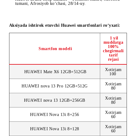
Mobiuz xizmat ko‘rsatish markazi manzili – Toshkent
shahri, Yunusobod tumani, Amir Temur ko‘chasi, 24;
Mobiuz xizmat ko‘rsatish markazi manzili – Samarqand
shahri, Mirzo Ulug‘bek ko‘chasi, 105-uy;
Huawei Brand Shop manzili – Toshkent shahri, Mirobod
tumani, Afrosiyob ko‘chasi, 28/14-uy.
Aksiyada ishtirok etuvchi Huawei smartfonlari ro‘yxati:
1 yil
muddatg
100%
Smartfon modeli
chegirmal
tarif
rejasi
Xotirjam
HUAWEI Mate X6 12GB+512GB
100
Xotirjam
HUAWEI nova 13 Pro 12GB+512G
80