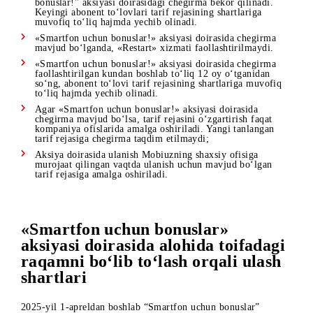
«UMS» MChJ sotuv nuqtalarida qo‘shimcha sovg‘alar
berilishi uchun javobgar emas.
Yangi abonentlarga "Smartfon uchun bonuslar!" aksiyasi
doirasidagi chegirma raqam ro‘yxatdan o‘tkazilgan vaqtd
boshlab taqdim etiladi.
Amaldagi abonentlarga "Smartfon uchun bonuslar!"
aksiyasi doirasidagi chegirma navbatdagi abonent to‘lovi
yechib olinadigan kundan boshlab taqdim etiladi.
Telefon yuqorida ko‘rsatilgan manzillardagi savdo
nuqtalariga qaytarilgan taqdirda, "Smartfon uchun
bonuslar!" aksiyasi doirasidagi chegirma bekor qilinadi.
Keyingi abonent to‘lovlari tarif rejasining shartlariga
muvofiq to‘liq hajmda yechib olinadi.
«Smartfon uchun bonuslar!» aksiyasi doirasida chegirma
mavjud bo‘lganda, «Restart» xizmati faollashtirilmaydi.
«Smartfon uchun bonuslar!» aksiyasi doirasida chegirma
faollashtirilgan kundan boshlab to‘liq 12 oy o‘tganidan
so‘ng, abonent to‘lovi tarif rejasining shartlariga muvofi
to‘liq hajmda yechib olinadi.
Agar «Smartfon uchun bonuslar!» aksiyasi doirasida
chegirma mavjud bo‘lsa, tarif rejasini o‘zgartirish faqat
kompaniya ofislarida amalga oshiriladi. Yangi tanlangan
tarif rejasiga chegirma taqdim etilmaydi;
Aksiya doirasida ulanish Mobiuzning shaxsiy ofisiga