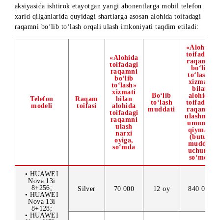
murojaat qilingan vaqtda ulanish uchun mavjud bo‘lgan
tarif rejasiga amalga oshiriladi.
«Smartfon uchun bonuslar»
aksiyasi doirasida alohida toifadag
raqamni bo‘lib to‘lash orqali ulash
shartlari
2025-yil 1-apreldan boshlab “Smartfon uchun bonuslar”
aksiyasida ishtirok etayotgan yangi abonentlarga mobil telef
xarid qilganlarida quyidagi shartlarga asosan alohida toifada
raqamni bo‘lib to‘lash orqali ulash imkoniyati taqdim etiladi
«Al
toi
«Alohida
ra
toifadagi
bo
raqamni
to‘
bo‘lib
xi
to‘lash»