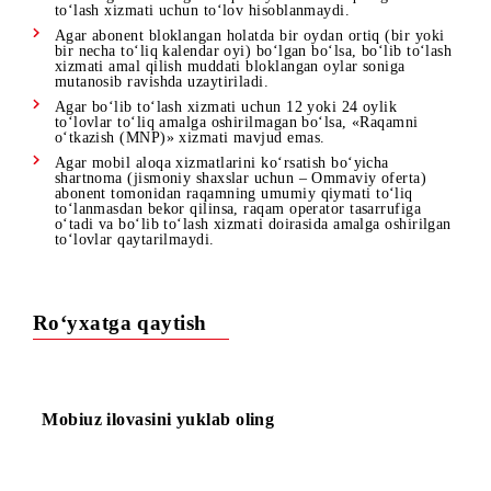
Alohida toifadagi raqamni ulash narxi xizmat ulanish
vaqtida belgilab olinadi va butun xizmat muddati davomi
o‘zgarmaydi, hatto pullik toifadagi raqamlar narxida
o‘zgarishlar yoki chegirmalar joriy etilgan taqdirda ham.
Alohida toifadagi raqamni ulash narxi xizmat ulanish
vaqtida belgilab olinadi va butun xizmat muddati davomi
pullik toifadagi raqamlar narxida o‘zgarishlar yoki
chegirmalar joriy etilgan taqdirda ham o‘zgarmaydi.
«Smartfon uchun bonuslar» aksiyasi doirasida alohida
toifadagi raqamni bo‘lib to‘lash xizmati bilan ulagan
abonent, bo‘lib to‘lash muddati uchun qolgan barcha
to‘lovlarni to‘liq to‘laganidan so‘ng, raqamni boshqa
abonent nomiga qayta rasmiylashtirishi mumkin.
Aksiya doirasida bo‘lib to‘lash xizmati bilan ulangan raq
uchun birinchi oy to‘lovi raqam ro‘yxatdan o‘tkazilgach,
eng yaqin tungi yechib olish jarayonida to‘liq ushlab
qolinadi. Birinchi oydagi xizmat to‘lovi abonent hisobida
istalgan musbat qoldiq mavjud bo‘lgan taqdirda yechib
olinadi.
Bo‘lib to‘lash xizmati bilan ulangan raqam uchun keyingi
11 yoki 23 oylik ulanish to‘lovi har oyning birinchi kuni
hisoblanadi; xizmat uchun to‘lov abonent hisobida istalga
musbat qoldiq mavjud bo‘lsa, yechib olinadi.
Agar raqam bloklanmagan bo‘lsa, lekin abonent hisobidag
mablag‘bo‘lib to‘lash xizmati uchun belgilangan to‘lovda