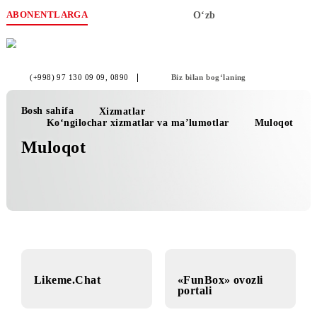
ABONENTLARGA
O‘zb
(+998) 97 130 09 09
, 0890
Biz bilan bog‘laning
Bosh sahifa
Xizmatlar
Ko‘ngilochar xizmatlar va ma’lumotlar
Muloq
Muloqot
Likeme.Chat
«FunBox» ovozli