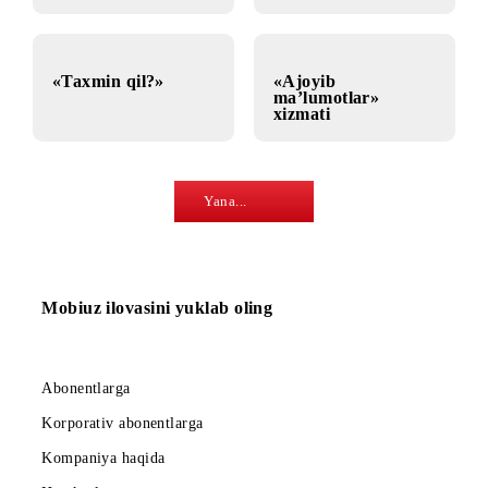
ko‘ngilochar
portaliga internet
obuna
TrainBrain
«Zukko» mobil ilova
«Taxmin qil?»
«Ajoyib
ma’lumotlar»
xizmati
Yana...