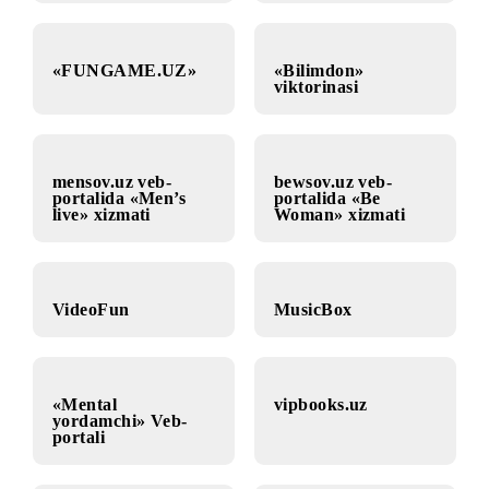
Aql Saroyi
«Gameland» o‘yin
portali
«FUNGAME.UZ»
«Bilimdon»
viktorinasi
mensov.uz veb-
bewsov.uz veb-
portalida «Men’s
portalida «Be
live» xizmati
Woman» xizmati
VideoFun
MusicBox