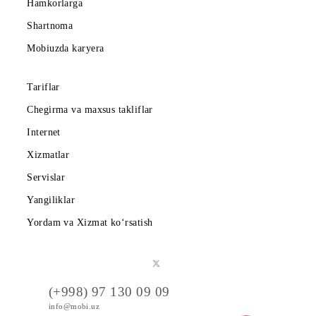
Mobiuz ilovasini yuklab oling
Abonentlarga
Korporativ abonentlarga
Kompaniya haqida
Hamkorlarga
Shartnoma
Mobiuzda karyera
Tariflar
Chegirma va maxsus takliflar
Internet
Xizmatlar