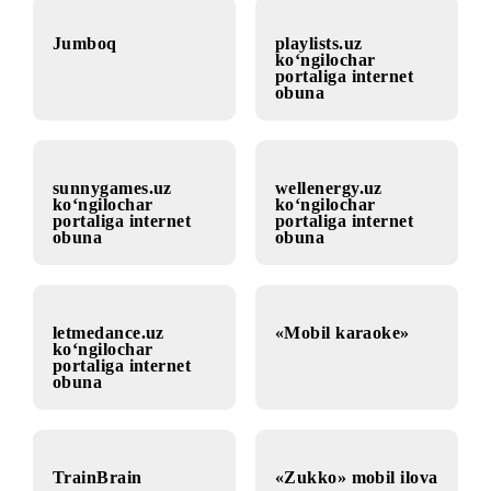
«Mental
vipbooks.uz
yordamchi» Veb-
portali
Jumboq
playlists.uz
ko‘ngilochar
portaliga internet
obuna
sunnygames.uz
wellenergy.uz
ko‘ngilochar
ko‘ngilochar
portaliga internet
portaliga internet
obuna
obuna
letmedance.uz
«Mobil karaoke»