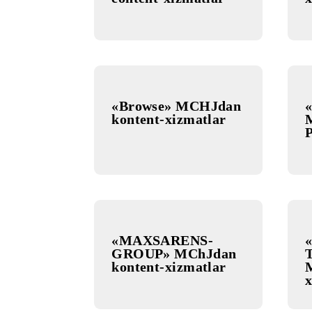
«Intech Media
Group» MChJ’dan
content-xizmatlar
«Browse» MCHJdan
kontent-xizmatlar
«MAXSARENS-