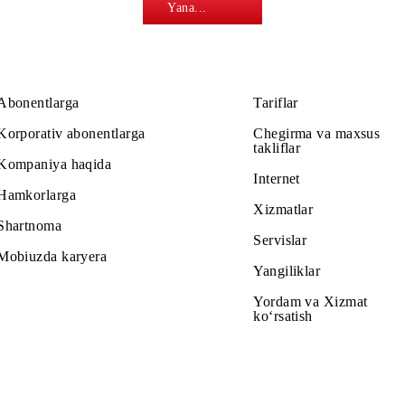
kontent xizmatlar
Yana...
Abonentlarga
Tariflar
Korporativ abonentlarga
Chegirma v
takliflar
Kompaniya haqida
Internet
Hamkorlarga
Xizmatlar
Shartnoma
Servislar