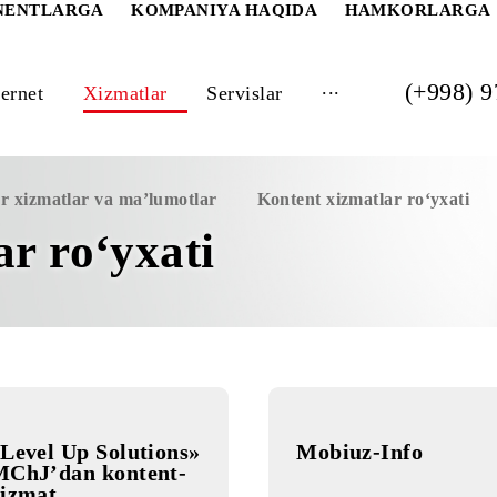
 ABONENTLARGA
KOMPANIYA HAQIDA
HAM
...
Internet
Xizmatlar
Servislar
ilochar xizmatlar va ma’lumotlar
Kontent xizmatlar
tlar ro‘yxati