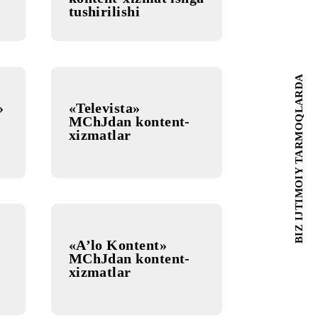
nfo
«PRIMACOM»
MChJ tomonidan
kontent-xizmat ishga
tushirilishi
ELECOM»
«Televista»
MChJdan kontent-
asidan
xizmatlar
izmatlar
LL»
«A’lo Kontent»