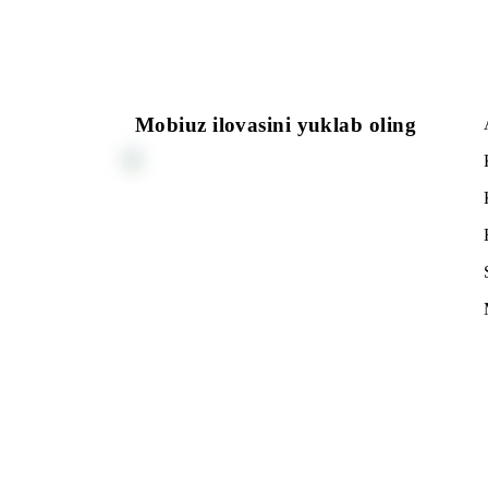
SOLUTION» MChJ
kompaniyasidan
kontent-xizmatlar
Mobiuz ilovasini yuklab oling