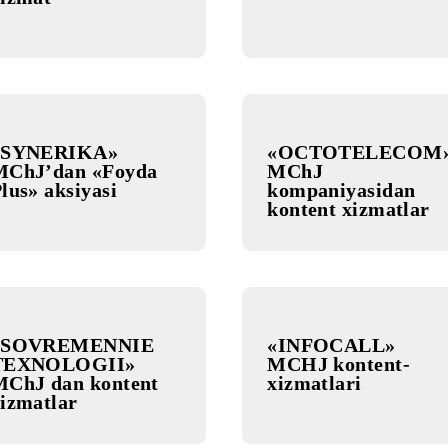
«Level Up Solutions»
Mobiuz-I
MChJ’dan kontent-
xizmat
«SYNERIKA»
«OCTOT
MChJʼdan «Foyda
MChJ
Plus» aksiyasi
kompaniy
kontent x
«SOVREMENNIE
«INFOCA