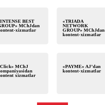
TEXNOLOGII»
MCHJ kon
MChJ dan kontent
xizmatlar
xizmatlar
«INTENSE BEST
«TRIADA
GROUP» MChJdan
NETWO
kontent-xizmatlar
GROUP» 
kontent-x
«Click» MChJ
«PAYME»
kompaniyasidan
kontent-x