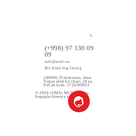
kompaniyasidan
kontent xizmatlar
a maxsus
(+998) 97 130 09
09
info@mobi.uz
Biz bilan bog‘laning
100000, O‘zbekiston, Аmir
Tеmur shoh ko‘chаsi, 24 uy.