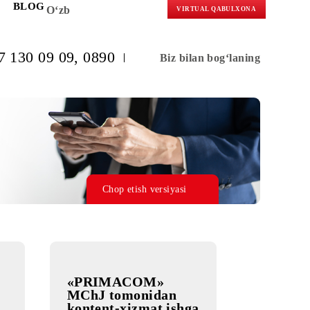
KORLARGA
BLOG
O‘zb
VIRTUAL 
(+998) 97 130 09 09
, 0890
Biz bilan b
 ro‘yxati
Chop etish versiyasi