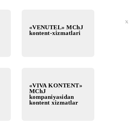
tent-
MChJdan kontent-
i
xizmatlar
«VENUTEL» MChJ
RK
kontent-xizmatlari
MChJdan
izmatlar
 AJ’dan
«VIVA KONTENT»
izmatlar
MChJ