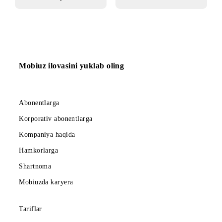
«SYNERIKA»
“Jesco” promo
MChJʼdan «Foyda
aksiyasi
Plus» aksiyasi
Mobiuz ilovasini yuklab oling
Abonentlarga
Korporativ abonentlarga
Kompaniya haqida
Hamkorlarga
Shartnoma