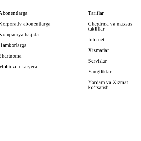
Abonentlarga
Tariflar
Korporativ abonentlarga
Chegirma v
takliflar
Kompaniya haqida
Internet
Hamkorlarga
Xizmatlar
Shartnoma
Servislar
Mobiuzda karyera
Yangiliklar
Yordam va
ko‘rsatish