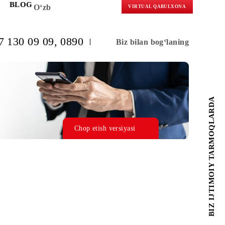
KORLARGA
BLOG
O‘zb
VIRTUAL 
(+998) 97 130 09 09
, 0890
Biz bilan b
Chop etish versiyasi