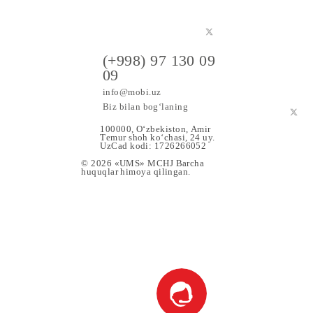
a maxsus
(+998) 97 130 09
09
info@mobi.uz
Biz bilan bog‘laning
100000, O‘zbekiston, Аmir
Tеmur shoh ko‘chаsi, 24 uy.
UzCad kodi: 1726266052
© 2026 «UMS» MCHJ Barcha
huquqlar himoya qilingan.
 Xizmat