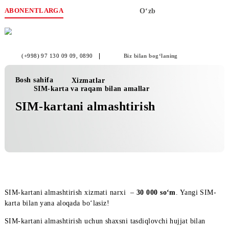
ABONENTLARGA
O‘zb
(+998) 97 130 09 09
, 0890
Biz bilan bog‘laning
Bosh sahifa
Xizmatlar
SIM-karta va raqam bilan amallar
SIM-kartani almashtirish
SIM-kartani almashtirish xizmati narxi –
3
0 000 so‘m
. Yangi 
karta bilan yana aloqada bo‘lasiz!