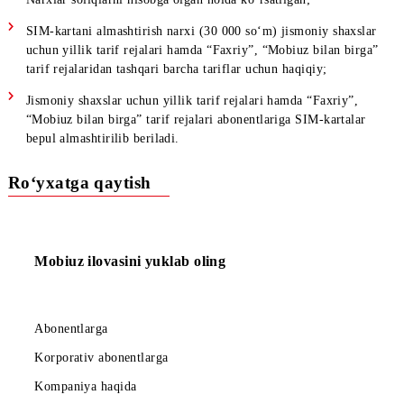
Raqam bloklangan bo‘
lsa, "SIM kartani almashtirish" xizmat
mavjud emas;
Narxlar soliqlarni hisobga olgan holda ko‘rsatilgan;
SIM-kartani almashtirish narxi (30 000 so‘m) jismoniy shaxs
uchun yillik tarif rejalari hamda “Faxriy”, “Mobiuz bilan bir
tarif rejalaridan tashqari barcha tariflar uchun haqiqiy;
Jismoniy shaxslar uchun yillik tarif rejalari hamda “Faxriy”,
“Mobiuz bilan birga” tarif rejalari abonentlariga SIM-kartala
bepul almashtirilib beriladi.
Ro‘yxatga qaytish
Mobiuz ilovasini yuklab oling