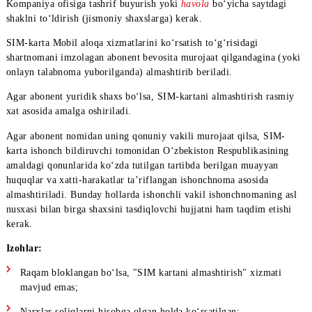
SIM-kartani almashtirish uchun shaxsni tasdiqlovchi hujjat bilan
Kompaniya ofisiga tashrif buyurish yoki
havola
bo‘yicha saytda
shaklni to‘ldirish (jismoniy shaxslarga) kerak.
SIM-karta Mobil aloqa xizmatlarini ko‘rsatish to‘g‘risidagi
shartnomani imzolagan abonent bevosita murojaat qilgandagina 
onlayn talabnoma yuborilganda) almashtirib beriladi.
Agar abonent yuridik shaxs bo‘lsa, SIM-kartani almashtirish ra
xat asosida amalga oshiriladi.
Agar abonent nomidan uning qonuniy vakili murojaat qilsa, SI
karta ishonch bildiruvchi tomonidan O‘zbekiston Respublikasini
amaldagi qonunlarida ko‘zda tutilgan tartibda berilgan muayyan
huquqlar va xatti-harakatlar ta’riflangan ishonchnoma asosida
almashtiriladi. Bunday hollarda ishonchli vakil ishonchnomaning
nusxasi bilan birga shaxsini tasdiqlovchi hujjatni ham taqdim eti
kerak.
Izohlar: