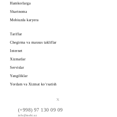
Abonentlarga
Korporativ abonentlarga
Kompaniya haqida
Hamkorlarga
Shartnoma
Mobiuzda karyera
Tariflar
Chegirma va maxsus takliflar
Internet
Xizmatlar
Servislar