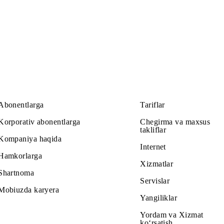
tarif rejasiga o‘tish uchun *111*105#
USSD-buyrug
‘ini te
Abonentlarga
Tariflar
Korporativ abonentlarga
Chegirma v
takliflar
Kompaniya haqida
Internet
Hamkorlarga
Xizmatlar
Shartnoma