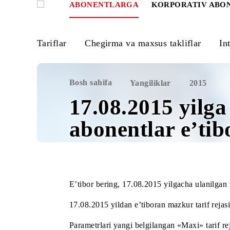
ABONENTLARGA
KORPORATIV
Tariflar
Chegirma va maxsus takliflar
Bosh sahifa
Yangiliklar
2015
17.08.2015 yi
abonentlar e’t
E’tibor bering,
17.08.2015
yilgacha ulan
17.08.2015
yildan e’tiboran mazkur tari