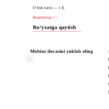
Parametrlari yangi belgilangan «Maxi» 
O‘tish narxi — 1 $.
Batafsilroq>>>
Ro‘yxatga qaytish
Mobiuz ilovasini yuklab oling