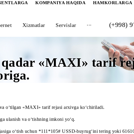
 ABONENTLARGA
KOMPANIYA HAQIDA
HAM
...
Internet
Xizmatlar
Servislar
lga qadar «MAXI» tar
iboriga.
ilgan va o‘tilgan «MAXI» tarif rejasi arxivga ko‘chiriladi.
f rejasiga ulanish va o‘tishning imkoni yo‘q.