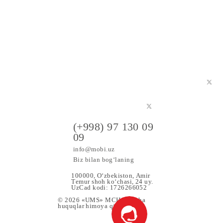
ring yoki 616105 raqamiga 1 raqamini yuboring.
a maxsus
(+998) 97 130 09
09
info@mobi.uz
Biz bilan bog‘laning
100000, O‘zbekiston, Аmir