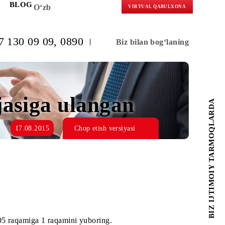
KORLARGA
BLOG
O‘zb
VIRTUAL 
(+998) 97 130 09 09
, 0890
Biz bilan b
if rejasiga ulangan
17.08.2015
Chop etish versiyasi