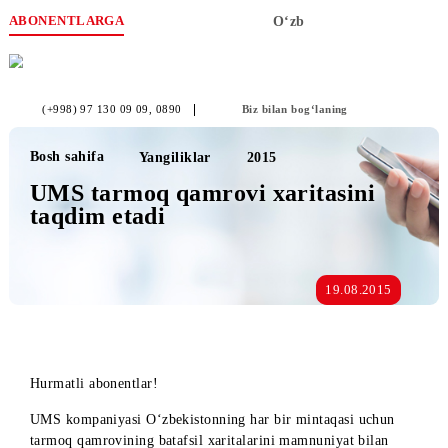
ABONENTLARGA
O‘zb
(+998) 97 130 09 09
, 0890
Biz bilan bog‘laning
Bosh sahifa
Yangiliklar
2015
UMS tarmoq qamrovi xaritasini
taqdim etadi
19.08.2015
Hurmatli abonentlar!