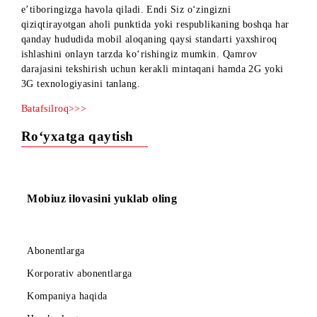
UMS kompaniyasi O‘zbekistonning har bir mintaqasi uchun
tarmoq qamrovining batafsil xaritalarini mamnuniyat bilan
e’tiboringizga havola qiladi. Endi Siz o‘zingizni
qiziqtirayotgan aholi punktida yoki respublikaning boshqa ha
qanday hududida mobil aloqaning qaysi standarti yaxshiroq
ishlashini onlayn tarzda ko‘rishingiz mumkin. Qamrov
darajasini tekshirish uchun kerakli mintaqani hamda 2G yoki
3G texnologiyasini tanlang.
Batafsilroq>>>
Ro‘yxatga qaytish
Mobiuz ilovasini yuklab oling
Abonentlarga