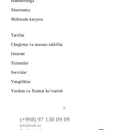
Korporativ abonentlarga
Kompaniya haqida
Hamkorlarga
Shartnoma
Mobiuzda karyera
Tariflar
Chegirma va maxsus takliflar
Internet
Xizmatlar
Servislar
Yangiliklar
Yordam va Xizmat ko‘rsatish