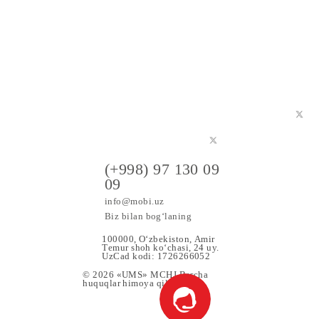
a maxsus
(+998) 97 130 09
09
info@mobi.uz
Biz bilan bog‘laning
100000, O‘zbekiston, Аmir
Tеmur shoh ko‘chаsi, 24 uy.