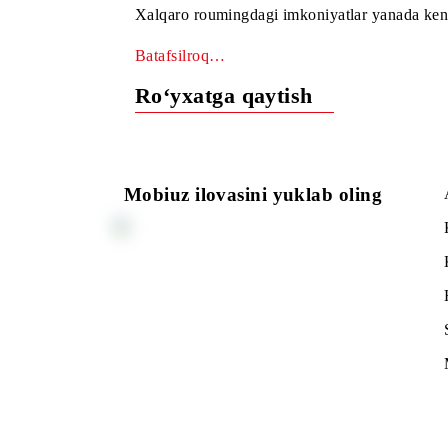
va SMS) foydalanishlari mumkin.
Xalqaro roumingdagi imkoniyatlar yanad
Batafsilroq…
Ro‘yxatga qaytish
Mobiuz ilovasini yuklab oling