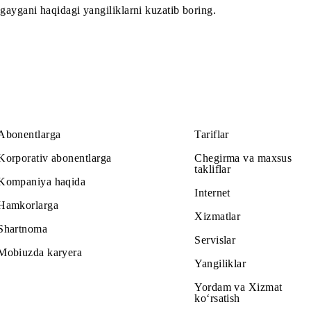
a kengaygani haqidagi yangiliklarni kuzatib boring.
Abonentlarga
Tariflar
Korporativ abonentlarga
Chegirma v
takliflar
Kompaniya haqida
Internet
Hamkorlarga
Xizmatlar
Shartnoma
Servislar