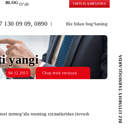
KORLARGA
BLOG
O‘zb
VIRTUAL 
(+998) 97 130 09 09
, 0890
Biz bilan b
zmati yangi
04.12.2015
Chop etish versiyasi
obile operatori tarmog‘ida rouming xizmatlaridan (tovush