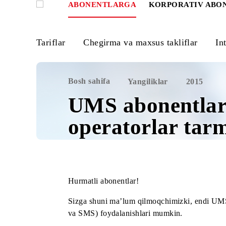
ABONENTLARGA
KORPORATIV
Tariflar
Chegirma va maxsus takliflar
Bosh sahifa
Yangiliklar
2015
UMS abonentl
operatorlar t
Hurmatli abonentlar!
Sizga shuni ma’lum qilmoqchimizki, e