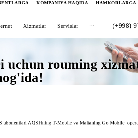
 ABONENTLARGA
KOMPANIYA HAQIDA
HAM
...
Internet
Xizmatlar
Servislar
ari uchun rouming xi
armog'ida!
ndi UMS abonentlari AQSHning T-Mobile va Maltaning Go M