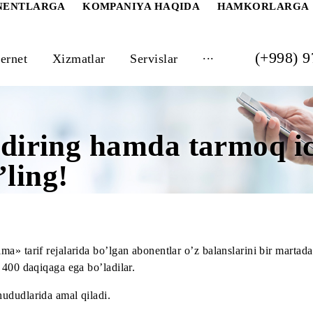
 ABONENTLARGA
KOMPANIYA HAQIDA
HAM
...
Internet
Xizmatlar
Servislar
to’ldiring hamda tar
bo’ling!
 «Optima» tarif rejalarida bo’lgan abonentlar o’z balansla
 uchun 400 daqiqaga ega bo’ladilar.