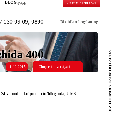
KORLARGA
BLOG
O‘zb
VIRTUAL 
(+998) 97 130 09 09
, 0890
Biz bilan b
moq ichida 400
11.12.2015
Chop etish versiyasi
rini bir martada $4 va undan ko’proqqa to’ldirganda, UMS