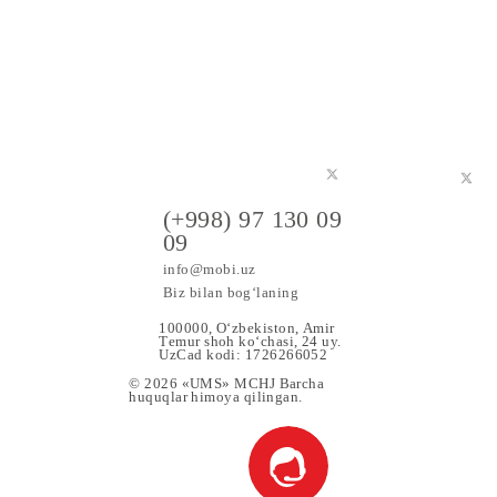
a maxsus
(+998) 97 130 09
09
info@mobi.uz
Biz bilan bog‘laning
100000, O‘zbekiston, Аmir
Tеmur shoh ko‘chаsi, 24 uy.
UzCad kodi: 1726266052
© 2026 «UMS» MCHJ Barcha
huquqlar himoya qilingan.