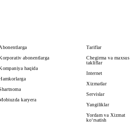
rcha hududlarida amal qiladi.
Abonentlarga
Tariflar
Korporativ abonentlarga
Chegirma v
takliflar
Kompaniya haqida
Internet
Hamkorlarga
Xizmatlar
Shartnoma
Servislar
Mobiuzda karyera
Yangiliklar