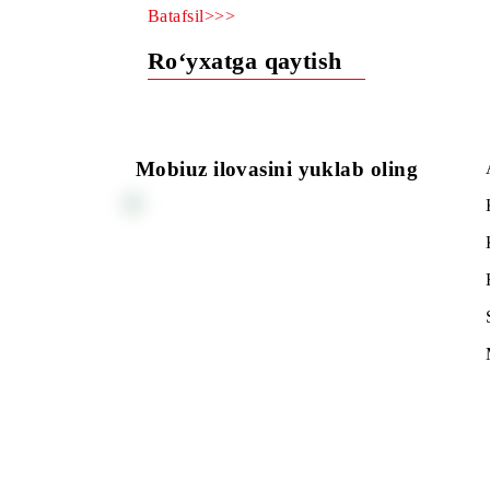
Aksiya O’zbekiston Respublikasining ba
Batafsil>>>
Ro‘yxatga qaytish
Mobiuz ilovasini yuklab oling