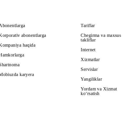
Abonentlarga
Tariflar
Korporativ abonentlarga
Chegirma v
takliflar
Kompaniya haqida
Internet
Hamkorlarga
Xizmatlar
Shartnoma
Servislar
Mobiuzda karyera
Yangiliklar
Yordam va
ko‘rsatish