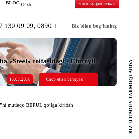
KORLARGA
BLOG
O‘zb
VIRTUAL 
(+998) 97 130 09 09
, 0890
Biz bilan b
 martgacha «Steel» toifasidagi «Chiroyli
18.03.2016
Chop etish versiyasi
hiroyli raqam"ni mutlaqo BEPUL qo’lga kiritish