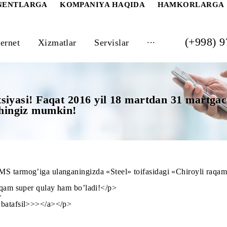
 ABONENTLARGA
KOMPANIYA HAQIDA
HAM
...
Internet
Xizmatlar
Servislar
 aktsiyasi! Faqat 2016 yil 18 martdan 31
ulashingiz mumkin!
acha UMS tarmog’iga ulanganingizda «Steel» toifasidagi «C
royli raqam super qulay ham bo’ladi!</p>
an!</p>
haqida batafsil>>></a></p>