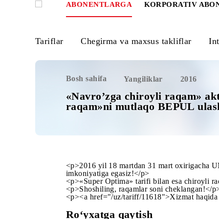
ABONENTLARGA
KORPORATIV
Tariflar
Chegirma va maxsus takliflar
Bosh sahifa
Yangiliklar
2016
«Navro’zga chiroyli raqam»
raqam»ni mutlaqo BEPUL 
<p>2016 yil 18 martdan 31 mart oxirig
imkoniyatiga egasiz!</p>
<p>«Super Optima» tarifi bilan esa chi
<p>Shoshiling, raqamlar soni cheklang
<p><a href="/uz/tariff/11618">Xizmat 