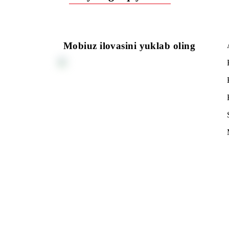
Ro‘yxatga qaytish
Mobiuz ilovasini yuklab oling