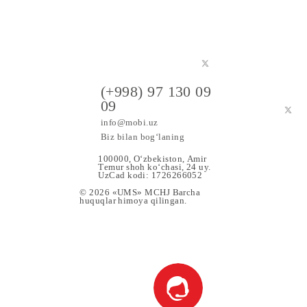
a maxsus
(+998) 97 130 09
09
info@mobi.uz
Biz bilan bog‘laning
100000, O‘zbekiston, Аmir
Tеmur shoh ko‘chаsi, 24 uy.
UzCad kodi: 1726266052
© 2026 «UMS» MCHJ Barcha
huquqlar himoya qilingan.
 Xizmat