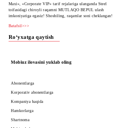
2016 yil 27–31 dekabr kunlari UMS tarmog’ining «777»,
«Maxi new», «Ultra», «Absolut», «Corporate», «Corporate
Maxi», «Corporate VIP» tarif rejalariga ulanganda Steel
toifasidagi chiroyli raqamni MUTLAQO BEPUL ulash
imkoniyatiga egasiz! Shoshiling, raqamlar soni cheklangan!
Batafsil>>>
Ro‘yxatga qaytish
Mobiuz ilovasini yuklab oling
Abonentlarga
Korporativ abonentlarga
Kompaniya haqida