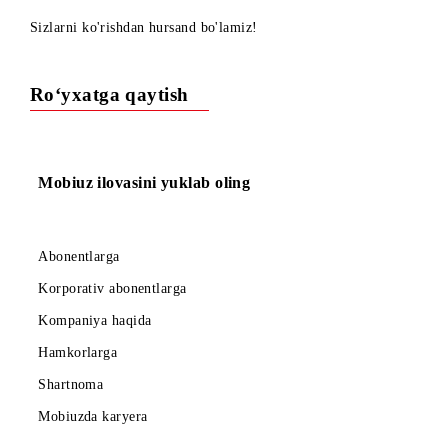
2 yanvar 2017 yil UMSga qarashli savdo va xizmat ko'rsatis
ofislari doimiy tartibda ishlaydi.
Sizlarni ko'rishdan hursand bo'lamiz!
Ro‘yxatga qaytish
Mobiuz ilovasini yuklab oling
Abonentlarga
Korporativ abonentlarga
Kompaniya haqida
Hamkorlarga